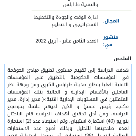
والتقنية طرابلس
ادارة الوقت والجودة والتخطيط
المجال:
الاستراتيجي و التنظيم
منشور
العدد الثامن عشر - أبريل 2022
في:
الملخص
هدفت الدراسة إلى تقييم مستوى تطبيق مبادئ الحوكمة
في المؤسسات الحكومية بالتطبيق على المؤسسات
التقنية العليا بنطاق مدينة طرابلس الكبرى ومن وجهة نظر
العاملين بالأقسام الإدارية و المالية بتلك المؤسسات
المتمثلين في المستويات الإدارية الآتية:-( مدير إدارة، مدير
مكتب، رئيس قسم) و الذين لديهم علاقة بموضوع
الدراسة، ومن أجل تحقيق أهداف الدراسة قام الباحثان
بتوزيع (40) استمارة استبيان، وتم استبعاد عدد (2) استمارة
لعدم صلاحيتها للتحليل وبذلك أصبح عدد الاستمارات
الصالحة للتحليل (38) استمارة، أي بمعدل استجابة قدره