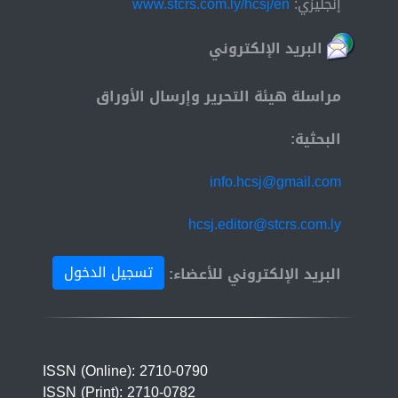
إنجليزي:
www.stcrs.com.ly/hcsj/en
البريد الإلكتروني
مراسلة هيئة التحرير وإرسال الأوراق
البحثية:
info.hcsj@gmail.com
hcsj.editor@stcrs.com.ly
تسجيل الدخول
البريد الإلكتروني للأعضاء:
ISSN (Online): 2710-0790
ISSN (Print): 2710-0782