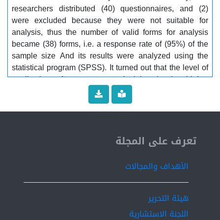
researchers distributed (40) questionnaires, and (2)
were excluded because they were not suitable for
analysis, thus the number of valid forms for analysis
became (38) forms, i.e. a response rate of (95%) of the
sample size And its results were analyzed using the
statistical program (SPSS). It turned out that the level of
application of governance principles in the higher
technical institutions under study was low, and one of
the recommendations was to work on raising the
application of governance principles in higher technical
institutions to serve the interests of those institutions.
ISSN 2519-9854
Key Words: governance, higher technical institutions
تعرف على المجلة
الأهداف والمجالات
هيئة التحرير
اللجنة الاستشارية