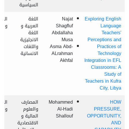
السياسية
Exploring English
Najat
اللغة
الس
Language
Shagfluf
العربية و
وال
Teachers'
Abdallaha
اللغة
Perceptions and
Musa
الانجليزية
Practices of
Asma Abd-
واللغات
Technology
ALrahman
الانسانية
Akhfal
Integration in EFL
Classrooms: A
Study of
Teachers in Kufra
City, Libya
HOW
Mohammed
المصارف
السا
PRESSURE,
Al-Hadi
والعلوم
وال
OPPORTUNITY,
Shallouf
المالية و
AND
الاقتصادية