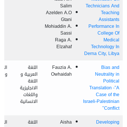
Salim
Technicians And
Azelden A.O
Teaching
Gtani
Assistants
Mohiaddin A.
Performance In
Sassi
College Of
Raga A.
Medical
Elzahaf
Technology In
Derna City, Libya
Bias and
Fauzia A.
اللغة
الس
Neutrality in
Owhaidah
العربية و
وال
Political
اللغة
Translation -"A
الانجليزية
Case of the
واللغات
Israeli-Palestinian
الانسانية
Conflict"
Developing
Aisha
اللغة
الراب