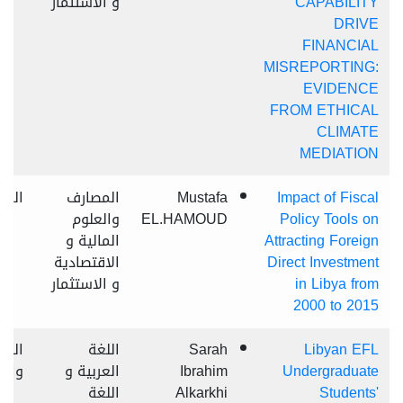
CAPABILITY
و الاستثمار
DRIVE
FINANCIAL
MISREPORTING:
EVIDENCE
FROM ETHICAL
CLIMATE
MEDIATION
Impact of Fiscal
Mustafa
المصارف
العا
Policy Tools on
EL.HAMOUD
والعلوم
Attracting Foreign
المالية و
Direct Investment
الاقتصادية
in Libya from
و الاستثمار
2000 to 2015
Libyan EFL
Sarah
اللغة
الراب
Undergraduate
Ibrahim
العربية و
وال
Students'
Alkarkhi
اللغة