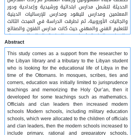
الحديثة لتشمل مدارس ابتدائية ورشيدية وإعدادية ودور
المعلمين ومدارس لليهود ومدارس للإرساليات الدينية
والجاليات الأوروبية، ثم تطرقت الدراسة في المبحث الثالث
للتعليم الفني والمهني حيث كانت مدارس الفنون والصنائع
والمدارس الزراعية، ثم اختتمت الدراسة بالنتائج التي توصل
Abstract
إليها الباحث وبعض التوصيات التي رأى الباحث أنها مهمة
لاستكمال موضوع التعليم بليبيا في حقب لاحقة من التاريخ
This study comes as a support from the researcher to
الليبي .
the Libyan library and a tributary to the Libyan student
who is looking for the educational life of Libya in the
time of the Ottomans. In mosques, scribes, ties and
corners, education was initially limited to jurisprudence
teachings and memorizing the Holy Qur’an, then it
developed for some teachings such as mathematics.
Officials and clan leaders then increased modern
schools Modern schools, including military education
schools, which were allocated to the children of officials
and clan leaders, then the modern schools increased to
include primary, rational and preparatory schools,