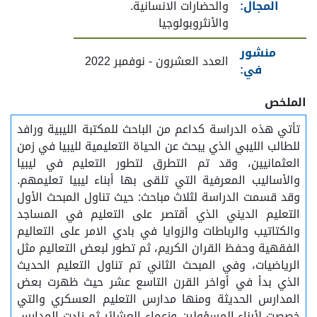
المجال:
والحضارات الانسانية.
والأنثروبولوجيا
منشور
العدد العشرون - نوفمبر 2022
في:
الملخص
تأتي هذه الدراسة كداعم من الباحث للمكتبة الليبية ورافد
للطالب الليبي الذي يبحث عن الحياة التعليمية لليبيا في زمن
العثمانيين، وقد تم التطرق لتطور التعليم في ليبيا
والأساليب المعرفية التي تلقى بها أبناء ليبيا تعليمهم.
وقد قسمت الدراسة لثلاث مباحث: حيث تناول المبحث الأول
التعليم الديني الذي أقتصر على التعليم في المساجد
والكتاتيب والرباطات والزوايا في بادي الامر على التعاليم
الفقهية وحفظ القران الكريم، ثم تطور لبعض التعاليم مثل
الرياضيات، وفي المبحث الثاني تم تناول التعليم الحديث
الذي بدأ في أواخر القرن التاسع عشر حيث ظهرت بعض
المدارس الحديثة ومنها مدارس التعليم العسكري والتي
خصصت لأبناء المسؤولين وزعماء العشائر ثم زادت المدارس