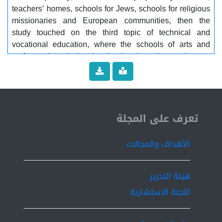
teachers’ homes, schools for Jews, schools for religious
missionaries and European communities, then the
study touched on the third topic of technical and
vocational education, where the schools of arts and
crafts and agricultural schools, then the study was
concluded The results reached by the researcher and
some recommendations that the researcher saw as
important to complete the subject of education in Libya
in later periods of Libyan history. Keywords: religious
ISSN 2519-9854
education, Ottoman rule, history, Libya
تعرف على المجلة
الأهداف والمجالات
هيئة التحرير
اللجنة الاستشارية