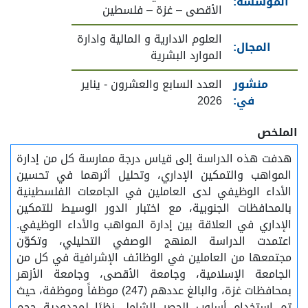
المؤسسة:
الأقصى – غزة – فلسطين
العلوم الادارية و المالية وادارة
المجال:
الموارد البشرية
منشور
العدد السابع والعشرون - يناير
في:
2026
الملخص
هدفت هذه الدراسة إلى قياس درجة ممارسة كل من إدارة
المواهب والتمكين الإداري، وتحليل أثرهما في تحسين
الأداء الوظيفي لدى العاملين في الجامعات الفلسطينية
بالمحافظات الجنوبية، مع اختبار الدور الوسيط للتمكين
الإداري في العلاقة بين إدارة المواهب والأداء الوظيفي.
اعتمدت الدراسة المنهج الوصفي التحليلي، وتكوّن
مجتمعها من العاملين في الوظائف الإشرافية في كل من
الجامعة الإسلامية، وجامعة الأقصى، وجامعة الأزهر
بمحافظات غزة، والبالغ عددهم (247) موظفاً وموظفة، حيث
تم استخدام أسلوب الحصر الشامل نظرًا لمحدودية حجم