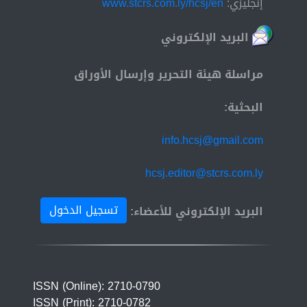
إنجليزي:
www.stcrs.com.ly/hcsj/en
البريد الإلكتروني
مراسلة هيئة التحرير وإرسال الأوراق
البحثية:
info.hcsj@gmail.com
hcsj.editor@stcrs.com.ly
تسجيل الدخول
البريد الإلكتروني للأعضاء:
ISSN (Online): 2710-0790
ISSN (Print): 2710-0782