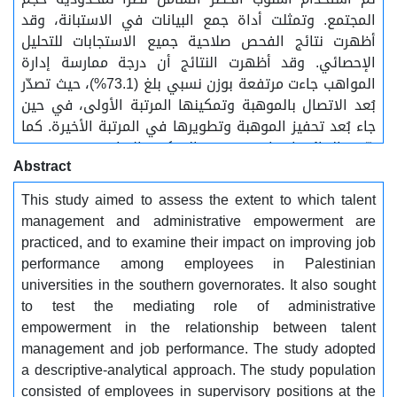
المجتمع. وتمثلت أداة جمع البيانات في الاستبانة، وقد
أظهرت نتائج الفحص صلاحية جميع الاستجابات للتحليل
الإحصائي. وقد أظهرت النتائج أن درجة ممارسة إدارة
المواهب جاءت مرتفعة بوزن نسبي بلغ (73.1%)، حيث تصدّر
بُعد الاتصال بالموهبة وتمكينها المرتبة الأولى، في حين
جاء بُعد تحفيز الموهبة وتطويرها في المرتبة الأخيرة. كما
بيّنت النتائج ارتفاع مستوى التمكين الإداري بوزن نسبي
Abstract
(75.62%)، وارتفاع مستوى الأداء الوظيفي بدرجة كبيرة
جدًا بوزن نسبي بلغ (81.5%). وكشفت نتائج التحليل كذلك
This study aimed to assess the extent to which talent
عن وجود دور وسيط ذي دلالة إحصائية للتمكين الإداري في
management and administrative empowerment are
العلاقة بين إدارة المواهب والأداء الوظيفي، بما يشير إلى
practiced, and to examine their impact on improving job
أن تأثير إدارة المواهب في تحسين الأداء الوظيفي يتحقق
performance among employees in Palestinian
بصورة أكبر من خلال تعزيز مستويات التمكين الإداري لدى
universities in the southern governorates. It also sought
العاملين.وفي ضوء هذه النتائج، أوصت الدراسة بضرورة
to test the mediating role of administrative
تبني رؤية استراتيجية وطنية بإشراف وزارة التعليم العالي
empowerment in the relationship between talent
تهدف إلى تنمية وإدارة المواهب البشرية داخل الجامعات
management and job performance. The study adopted
الفلسطينية، إلى جانب إنشاء وحدات أو إدارات متخصصة
a descriptive-analytical approach. The study population
لرعاية المواهب، وتخصيص الموارد المالية اللازمة لدعم
consisted of employees in supervisory positions at the