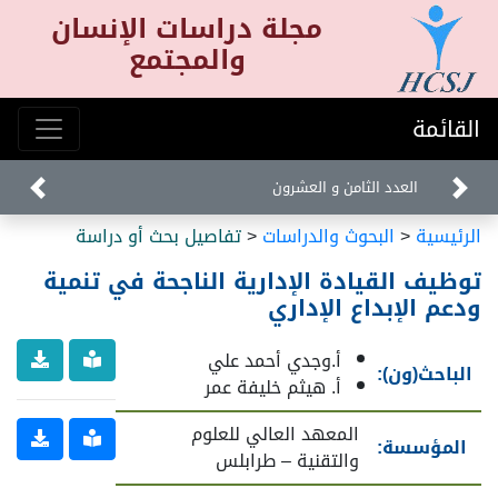
مجلة دراسات الإنسان
والمجتمع
القائمة
العدد الثامن و العشرون
الرئيسية
<
البحوث والدراسات
<
تفاصيل بحث أو دراسة
توظيف القيادة الإدارية الناجحة في تنمية
ودعم الإبداع الإداري
أ.وجدي أحمد علي
الباحث(ون):
أ. هيثم خليفة عمر
المعهد العالي للعلوم
المؤسسة:
والتقنية – طرابلس