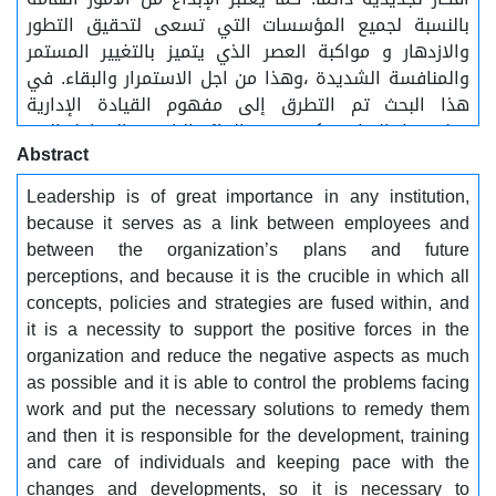
بالنسبة لجمیع المؤسسات التي تسعى لتحقیق التطور
والازدهار و مواكبة العصر الذي یتمیز بالتغییر المستمر
والمنافسة الشدیدة ،وهذا من اجل الاستمرار والبقاء. في
هذا البحث تم التطرق إلى مفهوم القيادة الإدارية
وعلاقتها بالإدارة وكيف تنتج القائد الناجح ،والعوامل التي
Abstract
تؤثر في اختيار القيادة الإدارية ، كما تم التعرف إلى
مفهوم الإبداع الإداري وكيف تتم عملية تنميته،
Leadership is of great importance in any institution,
والمرتكزات التي يقوم عليها ، وما دور وعلاقة القيادة
because it serves as a link between employees and
الإدارية بالإبداع الإداري. وأخيرا انتهى البحث إلى أن نجاح
between the organization’s plans and future
العمل الإبداعي في أي مؤسسة يستلزم توفير الإدارة
perceptions, and because it is the crucible in which all
الجيدة لهذا الإبداع، التي بدورها تساعد على ترجمة
concepts, policies and strategies are fused within, and
الإمكانات الإبداعية ، وذلك لا يمكن أن يتوافر إلا من خلال
it is a necessity to support the positive forces in the
وجود القيادة الإدارية الناجحة التي تسعى إلى توفير المناخ
organization and reduce the negative aspects as much
التنظيمي الملائم الذي يشجع على الإبداع ويقود إلى
as possible and it is able to control the problems facing
القرارات والحلول الإبداعية للمشكلات القائمة .
work and put the necessary solutions to remedy them
and then it is responsible for the development, training
and care of individuals and keeping pace with the
changes and developments, so it is necessary to