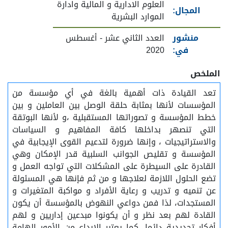
العلوم الادارية و المالية وادارة
المجال:
الموارد البشرية
منشور
العدد الثاني عشر - أغسطس
في:
2020
الملخص
تعد القيادة ذات أهمية بالغة في أي مؤسسة من
المؤسسات لأنها بمثابة حلقة الوصل بين العاملين و بين
خطط المؤسسة و تصوراتها المستقبلية ،و لأنها البوتقة
التي تنصهر بداخلها كافة المفاهيم و السياسات
والاستراتيجيات ، وإنها ضرورة لتدعيم القوى الإيجابية في
المؤسسة و تقليص الجوانب السلبية قدر الإمكان وهي
القادرة على السيطرة على المشكلات التي تواجه العمل و
تضع الحلول اللازمة لعلاجها و من ثم فإنها هي المسئولة
عن تنميه و تدريب و رعاية الأفراد و مواكبة المتغيرات و
المستجدات، لذا فمن دواعي النهوض بالمؤسسة أن يكون
القادة لهم بعد نظر و أن يكونوا مبدعين إداريين و لهم
أفكار تجديدية دائما. كما يعتبر الإبداع من الأمور الهامة