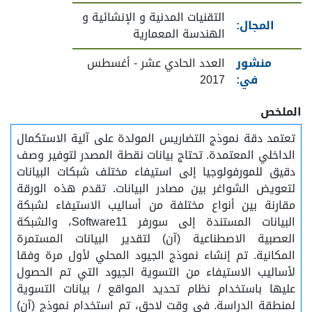
التقنيات المدنية و الإنشائية و
المجال:
الهندسة المعمارية
منشور
العدد الحادي عشر - أغسطس
في:
2017
الملخص
تعتمد دقة نموذج التضاريس المولدة على آلية الاستكمال
الداخلي المعتمدة. تحتاج بيانات نقطة المصدر لتوفير وصف
دقيق للمورفولوجيا إلى استيفاء مختلف شبكات البيانات
لتعويض الشواغر بين مصادر البيانات. تقدم هذه الورقة
مقارنة بين أنواع مختلفة من أساليب الاستيفاء لشبكة
البيانات المستندة إلى سورفر Software11، والشبكة
العصبية الاصطناعية (آن) لتقدير البيانات المستمرة
المكانية. تم إنشاء نموذج الجيود المحلي لأول مرة وفقا
لأساليب الاستيفاء من التسوية الجيود التي تم الحصول
عليها باستخدام نظام تحديد المواقع / بيانات التسوية
لمنطقة الدراسة. في وقت لاحق، تم استخدام نموذج (آن)