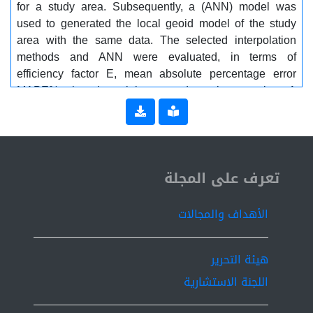
for a study area. Subsequently, a (ANN) model was
used to generated the local geoid model of the study
area with the same data. The selected interpolation
methods and ANN were evaluated, in terms of
efficiency factor E, mean absolute percentage error
MAPE% also the minimum and maximum value. A
direct comparison between contouring, 3D surface
mapping , volumes and areas for the surfaces, was
discussed and evaluated. Concluded that ANN can be
used for local leveling modelling as an alternative
ISSN 2519-9854
interpolation method with high accuracy, in terms of
تعرف على المجلة
MAPE%=0.09 and E =0.97. ANN, has the potential to
provide accurate predictions and site profiling contour
الأهداف والمجالات
and 3D surface maps.
هيئة التحرير
اللجنة الاستشارية