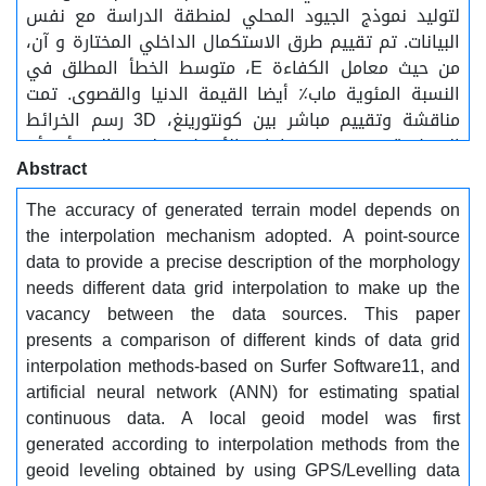
لتوليد نموذج الجيود المحلي لمنطقة الدراسة مع نفس
البيانات. تم تقييم طرق الاستكمال الداخلي المختارة و آن،
من حيث معامل الكفاءة E، متوسط ​​الخطأ المطلق في
النسبة المئوية ماب٪ أيضا القيمة الدنيا والقصوى. تمت
مناقشة وتقييم مباشر بين كونتورينغ، 3D رسم الخرائط
السطحية، وحجم ومساحات الأسطح. خلصت إلى أن أن
Abstract
يمكن أن تستخدم لنمذجة التسوية المحلية كطريقة
استيفاء بديلة بدقة عالية، من حيث ماب٪ = 0.09 و E =
The accuracy of generated terrain model depends on
0.97. أن، لديها القدرة على توفير تنبؤات دقيقة وكفاف
the interpolation mechanism adopted. A point-source
تحديد المواقع الموقع وخرائط سطح 3D.
data to provide a precise description of the morphology
needs different data grid interpolation to make up the
vacancy between the data sources. This paper
presents a comparison of different kinds of data grid
interpolation methods-based on Surfer Software11, and
artificial neural network (ANN) for estimating spatial
continuous data. A local geoid model was first
generated according to interpolation methods from the
geoid leveling obtained by using GPS/Levelling data