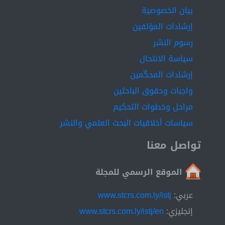
Loss Ratio, Throughputs, and Average Delay Ratio.
بيان الخصوصية
Such a result has successfully proved the
إرشادات المؤلفين
trustworthiness and efficiency of Control Packet
رسوم النشر
Protection Technique (CPPT-OBS) to prevent DBR
attack.......................... Keywords:............... OBS , DB,
سياسة الانتحال
BHP, DBR, RSA, CPPT
إرشادات المحكّمين
واجبات وحقوق الباحثين
مراحل وخطوات التحكيم
سياسات أخلاقيات البحث العلمي والنشر
تواصل معنا
الموقع الرسمي للمجلة
عربي:
www.stcrs.com.ly/istj
إنجليزي:
www.stcrs.com.ly/istj/en