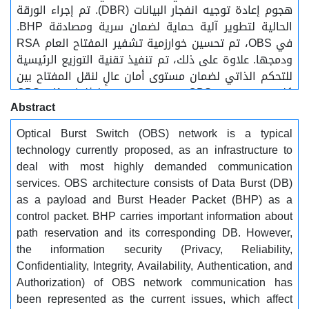
هجوم إعادة توجيه انفجار البيانات (DBR). تم إجراء الورقة
الحالية لتطوير آلية حماية لضمان سرية ومصادقة BHP.
في OBS، تم تحسين خوارزمية تشفير المفتاح العام RSA
ودمجها. علاوة على ذلك، تم تنفيذ تقنية التوزيع الرئيسية
للتحكم الذاتي لضمان مستوى أمان عالٍ لنقل المفتاح بين
كل زوج من عقد OBS. تم تصميم وتنفيذ ثلاث بيئات OBS
Abstract
مختلفة. تم إنشاء هذه البيئات على أساس ثلاثة مفاهيم
مختلفة؛ طوبولوجيا OBS بدون إجراءات أمنية وبدون
Optical Burst Switch (OBS) network is a typical
هجمات أمنية، وطوبولوجيا OBS ضمن الهجمات الأمنية
technology currently proposed, as an infrastructure to
بدون إجراءات أمنية، وطوبولوجيا OBS ضمن الهجمات
deal with most highly demanded communication
الأمنية مع الإجراءات الأمنية. تستند النتائج التي تم الحصول
services. OBS architecture consists of Data Burst (DB)
عليها إلى نسبة خسارة الاندفاع، والإنتاجية، ومتوسط
as a payload and Burst Header Packet (BHP) as a
نسبة التأخير. أثبتت هذه النتيجة بنجاح مصداقية وكفاءة
control packet. BHP carries important information about
تقنية حماية حزمة التحكم (CPPT-OBS) لمنع هجوم
path reservation and its corresponding DB. However,
DBR................. الكلمات المفتاحية:............ OBS - التبديل
the information security (Privacy, Reliability,
البصري للانفجار, DB - انفجار البيانات, BHP - حزمة رأس
Confidentiality, Integrity, Availability, Authentication, and
الاندفاع, DBR - إعادة توجيه انفجار البيانات, RSA -
Authorization) of OBS network communication has
خوارزمية التشفير, CPPT - تقنية حماية حزم التحكم
been represented as the current issues, which affect