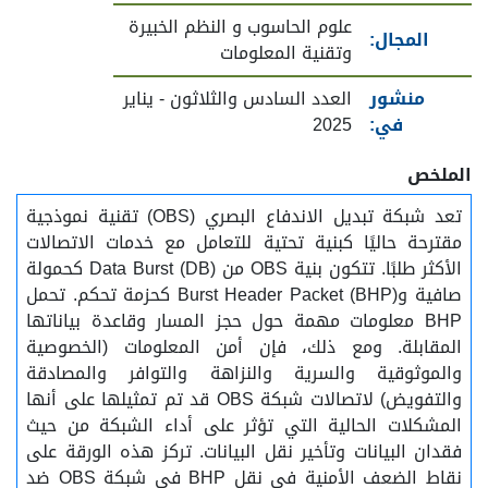
علوم الحاسوب و النظم الخبيرة
المجال:
وتقنية المعلومات
منشور
العدد السادس والثلاثون - يناير
في:
2025
الملخص
تعد شبكة تبديل الاندفاع البصري (OBS) تقنية نموذجية
مقترحة حاليًا كبنية تحتية للتعامل مع خدمات الاتصالات
الأكثر طلبًا. تتكون بنية OBS من Data Burst (DB) كحمولة
صافية وBurst Header Packet (BHP) كحزمة تحكم. تحمل
BHP معلومات مهمة حول حجز المسار وقاعدة بياناتها
المقابلة. ومع ذلك، فإن أمن المعلومات (الخصوصية
والموثوقية والسرية والنزاهة والتوافر والمصادقة
والتفويض) لاتصالات شبكة OBS قد تم تمثيلها على أنها
المشكلات الحالية التي تؤثر على أداء الشبكة من حيث
فقدان البيانات وتأخير نقل البيانات. تركز هذه الورقة على
نقاط الضعف الأمنية في نقل BHP في شبكة OBS ضد