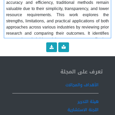
accuracy and efficiency, traditional methods remain
valuable due to their simplicity, transparency, and lower
resource requirements. This work explores the
strengths, limitations, and practical applications of both
approaches across various industries by reviewing prior
research and comparing their outcomes. It identifies
areas where hybrid models may prove most effective.
Furthermore, it highlights AI's contribution to improving
efficiency and accuracy while demonstrating that
integrating AI with traditional methods offers a strategic
solution that combines speed, precision, and
ISSN 2519-9854
transparency. The study concludes with
تعرف على المجلة
recommendations for guiding AI adoption and
enhancing task performance strategies. It also suggests
الأهداف والمجالات
directions for future research to further develop both AI-
supported techniques and traditional methods...............
Keywords:.......... Artificial Intelligence, Traditional task
هيئة التحرير
management, Machine learning, Task scheduling
اللجنة الاستشارية
algorithms.