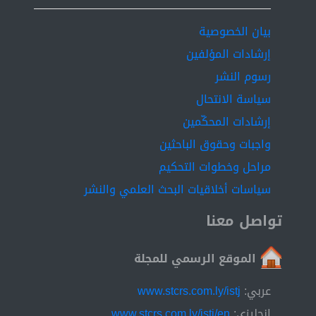
بيان الخصوصية
إرشادات المؤلفين
رسوم النشر
سياسة الانتحال
إرشادات المحكّمين
واجبات وحقوق الباحثين
مراحل وخطوات التحكيم
سياسات أخلاقيات البحث العلمي والنشر
تواصل معنا
الموقع الرسمي للمجلة
عربي:
www.stcrs.com.ly/istj
إنجليزي:
www.stcrs.com.ly/istj/en