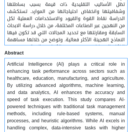
تظل الأساليب التقليدية ذات قيمة بسبب بساطتها
وشفافيتها وانخفاض احتياجاتها من الموارد. تستكشف
الدراسة نقاط القوة والقيود والاستخدامات العملية لكل
من النهجين عبر الصناعات المختلفة، من خلال دراسة الابحاث
السابقة ومقارنتها مع تحديد المجالات التي قد تكون فيها
النماذج الهجينة الأكثر فعالية. وتوضح من خلالها مساهمة
الذكاء الاصطناعي في تحسين الكفاءة والدقة ودمجه مع
Abstract
الوسائل التقليدية يعطي حل استراتيجي يجمع بين مزايا
السرعة والدقة والشفافية وتختتم بتوصيات لتوجيه تبني
Artificial Intelligence (AI) plays a critical role in
الذكاء الاصطناعي وتحسين استراتيجيات أداء المهام، إلى
enhancing task performance across sectors such as
جانب اقتراحات لأبحاث مستقبلية لتعزيز كل من التقنيات
healthcare, education, manufacturing, and agriculture.
المدعومة بالذكاء الاصطناعي والأساليب التقليدية.............
By utilizing advanced algorithms, machine learning,
الكلمات المفتاحية:....... الذكاء الاصطناعي، إدارة المهام
and data analytics, AI enhances the accuracy and
التقليدية، التعلم الآلي، خوارزميات جدولة المهام.
speed of task execution. This study compares AI-
powered techniques with traditional task management
methods, including rule-based systems, manual
processes, and heuristic algorithms. While AI excels in
handling complex, data-intensive tasks with higher