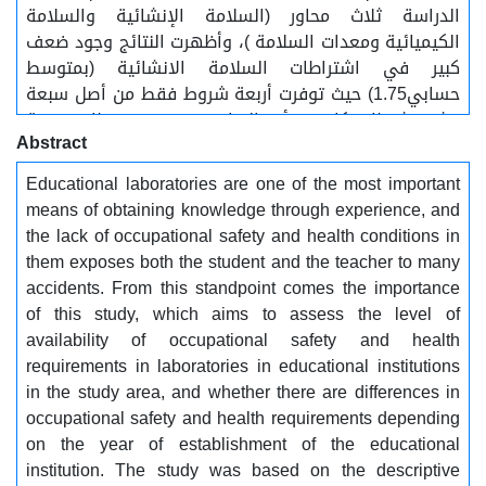
الدراسة ثلاث محاور (السلامة الإنشائية والسلامة
الكيميائية ومعدات السلامة )، وأظهرت النتائج وجود ضعف
كبير في اشتراطات السلامة الانشائية (بمتوسط
حسابي1.75) حيث توفرت أربعة شروط فقط من أصل سبعة
عشرة شرطا، وكان من أبرز النواقص عدم توفر نظام تهوية
Abstract
وطرد فعال في المختبرات كما أظهرت انعداما كبيرا في
اشتراطات السلامة الكيميائية (بمتوسط حسابي1.4) حيث
Educational laboratories are one of the most important
توفر شرط واحد فقط من أصل أربعة عشر شرطا وكان من
means of obtaining knowledge through experience, and
أبرز النواقص خبرة المشرفين في التعامل مع المواد
the lack of occupational safety and health conditions in
والحوادث، كما أظهرت الدراسة ضعفا كبيرا في توفر معدات
them exposes both the student and the teacher to many
السلامة (بمتوسط حسابي1.39) حيث توفر شرطين من أصل
accidents. From this standpoint comes the importance
سبعة عشر مع ملاحظة عدم وجود أبسط معدات السلامة
of this study, which aims to assess the level of
مثل صندوق الإسعافات الأولية في معظم المدارس، وأيضا
availability of occupational safety and health
بينت الدراسة عدم وجود فروق لاشتراطات السلامة تبعا
requirements in laboratories in educational institutions
لسنة الإنشاء................ الكلمات المفتاحية:
in the study area, and whether there are differences in
...........المؤسسات التعليمية، المختبرات، السلامة الانشائية،
occupational safety and health requirements depending
السلامة المهنية، الصحة المهنية.
on the year of establishment of the educational
institution. The study was based on the descriptive