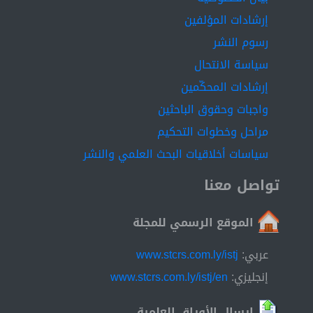
إرشادات المؤلفين
رسوم النشر
سياسة الانتحال
إرشادات المحكّمين
واجبات وحقوق الباحثين
مراحل وخطوات التحكيم
سياسات أخلاقيات البحث العلمي والنشر
تواصل معنا
الموقع الرسمي للمجلة
عربي:
www.stcrs.com.ly/istj
إنجليزي:
www.stcrs.com.ly/istj/en
إرسال الأوراق العلمية