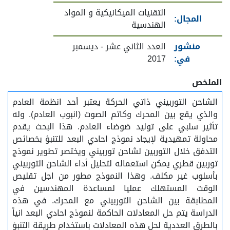
التقنيات الميكانيكية و المواد
المجال:
الهندسية
منشور
العدد الثاني عشر - ديسمبر
في:
2017
الملخص
الشاحن التوربيني ذاتي الحركة يعتبر أحد انظمة العادم
والذي يقع بين المحرك وكاتم الصوت (انبوب العادم). وله
تأثير سلبي على توليد ضوضاء العادم. هذا البحث يقدم
محاولة تمهيدية لإيجاد نموذج احادي البعد للتنبؤ بخصائص
التدفق خلال التوربين لشاحن توربيني ويختصر تطوير نموذج
توربين قطري يمكن استعماله لتحليل أداء الشاحن التوربيني
بأسلوب غير مكلف. وهذا النموذج مطور من اجل تقليص
الوقت المستهلك عمليا لمساعدة المهندسين في
المطابقة بين الشاحن التوربيني مع المحرك. في هذه
الدراسة يتم حل المعادلات الحاكمة لنموذج احادي البعد انياً
بالطرق العددية لحل هذه المعادلات باستخدام طريقة التنبؤ