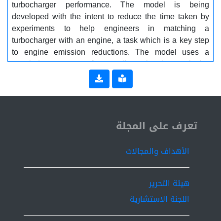
turbocharger performance. The model is being
developed with the intent to reduce the time taken by
experiments to help engineers in matching a
turbocharger with an engine, a task which is a key step
to engine emission reductions. The model uses a
coupled system of one-dimensional continuity,
momentum and energy equations to analyze the turbine
of a turbocharger. The governing equations have been
solved simultaneously using a predictor corrector
numerical scheme. For this purpose a computer code
ISSN 2519-9854
written in C++ language have been developed. The
تعرف على المجلة
program calculates all flow fields (velocity, pressure,
temperatures,..ie) for the turbocharger model, which can
الأهداف والمجالات
be used as a cost-effective engineering tool for
preliminary turbocharger testing during engine
upgrades and modifications
هيئة التحرير
اللجنة الاستشارية