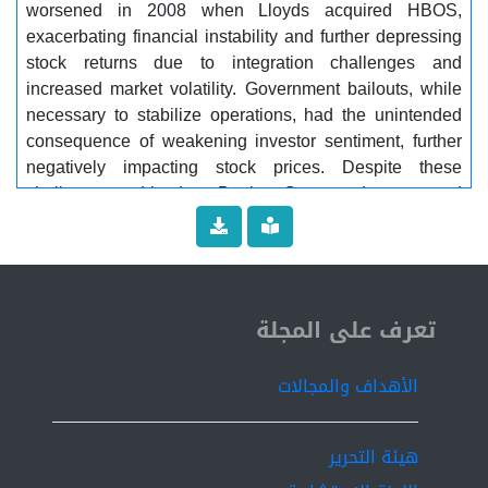
worsened in 2008 when Lloyds acquired HBOS,
exacerbating financial instability and further depressing
stock returns due to integration challenges and
increased market volatility. Government bailouts, while
necessary to stabilize operations, had the unintended
consequence of weakening investor sentiment, further
negatively impacting stock prices. Despite these
challenges, Lloyds Bank Group demonstrated
resilience by gradually recovering from the crisis. Key
milestones in the recovery included the repayment of
bailout funds and the resumption of dividend payments,
which were crucial in rebuilding investor confidence
ISSN 2519-9854
and improving stock performance over time. The
تعرف على المجلة
research highlights the vulnerabilities within the
banking sector and the far-reaching consequences of
الأهداف والمجالات
systemic financial failures. The analysis employs
descriptive and analytical methods using Eviews to
explore the phenomenon and interpret the
هيئة التحرير
findings.................... Keywords:............ Northern Rock