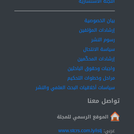
اللجنة الاستشارية
bank collapse , Lloyds Banking, Group stock returns ,
Financial Crisis 2008, Government bailouts and bank
stock performance.
بيان الخصوصية
إرشادات المؤلفين
رسوم النشر
سياسة الانتحال
إرشادات المحكّمين
واجبات وحقوق الباحثين
مراحل وخطوات التحكيم
سياسات أخلاقيات البحث العلمي والنشر
تواصل معنا
الموقع الرسمي للمجلة
عربي:
www.stcrs.com.ly/istj