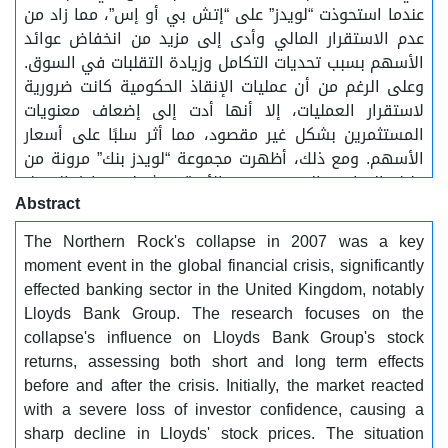
عندما استحوذت “لويدز” على “إتش بي أو إس”، مما زاد من
عدم الاستقرار المالي وأدى إلى مزيد من انخفاض عوائد
الأسهم بسبب تحديات التكامل وزيادة التقلبات في السوق.
وعلى الرغم من أن عمليات الإنقاذ الحكومية كانت ضرورية
لاستقرار العمليات، إلا أنها أدت إلى إضعاف معنويات
المستثمرين بشكل غير مقصود، مما أثر سلبًا على أسعار
الأسهم. ومع ذلك، أظهرت مجموعة “لويدز بنك” مرونة من
خلال التعافي التدريجي من الأزمة. وشملت نقاط التحول
Abstract
الرئيسية في هذا التعافي سداد أموال الإنقاذ واستئناف
دفع توزيعات الأرباح، مما ساهم في استعادة ثقة
The Northern Rock's collapse in 2007 was a key
المستثمرين وتحسين أداء الأسهم بمرور الوقت. تسلط
moment event in the global financial crisis, significantly
هذه الدراسة الضوء على نقاط الضعف في القطاع
effected banking sector in the United Kingdom, notably
المصرفي والعواقب الواسعة النطاق لفشل الأنظمة
Lloyds Bank Group. The research focuses on the
المالية. تم استخدام أساليب وصفية وتحليلية باستخدام
collapse's influence on Lloyds Bank Group's stock
برنامج “إيفيوز” لاستكشاف الظاهرة وتفسير
returns, assessing both short and long term effects
النتائج...................... الكلمات المفتاحية :.............. انهيار
before and after the crisis. Initially, the market reacted
مصرف نورثرن روك، عوائد اسهم مجموعة لويدز المصرفية،
with a severe loss of investor confidence, causing a
الازمة المالية عام 2008، انقاذ الحكومة وأداء اسهم البنوك
sharp decline in Lloyds' stock prices. The situation