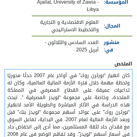
المؤسسة:
Ajailat, University of Zawia -
Libya
العلوم الاقتصادية و التجارية
المجال:
والتخطيط الاستراتيجي
منشور
العدد السادس والثلاثون -
في:
أبريل 2025
الملخص
كان انهيار “نورثرن روك” في أواخر عام 2007 حدثًا محوريًا
ولحظة مهمة خلال فترة الأزمة المالية العالمية، وكان له
تداعيات عميقة على القطاع المصرفي في المملكة
المتحدة، وخاصة على مجموعة “لويدز المصرفية ”. تبحث
هذه الدراسة في الآثار المباشرة والطويلة الأمد لانهيار
“نورثرن روك” على عوائد أسهم مجموعة “لويدز بنك” قبل
وبعد الأزمة المالية لعام 2007. في البداية، تفاعل السوق
مع فقدان حاد لثقة المستثمرين، مما أدى إلى انخفاض حاد
في أسعار أسهم “لويدز”. وقد تفاقم الوضع في عام 2008