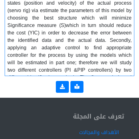
states (position and velocity) of the actual process
(servo rig) via estimate the parameters of this model by
choosing the best structure which will minimize
Significance measure (S)which in turn should reduce
the cost (YIC) in order to decrease the error between
the identified data and the actual data. Secondly,
applying an adaptive control to find appropriate
controller for the process by using the models which
will be estimated in part one; therefore we will study
two different controllers (PI &PIP controllers) by two
different identification methods. The first one is based
on (STPI) Self Tuning method to calculate the settings
of the PI controller automatically using the program
(th_m_mex) for both velocity and position variable
states, and applying these settings on the Simulator
ISSN 2519-9854
and the servo rig at the same time to yield a comparing
تعرف على المجلة
response, and according to this result which is between
the produced model response and the actual model
الأهداف والمجالات
response we will decide if the self-tuning method is suit