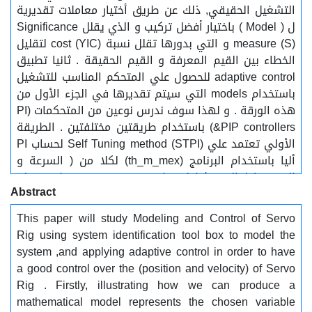
التشغيل الحقيقي, ذلك عن طريق أختيار معاملات تقديرية
ل ( Model ) باختيار أفضل تركيب و الذي يقلل Significance
measure (S) و التي بدورها تقلل نسبة cost (YIC) لتقليل
الخطاء بين القيم المعرفة و القيم الحقيقة . ثانيا تطبيق
adaptive control للحصول علي المتحكم المناسب للتشغيل
باستخدام models التي سيتم تقديرها في الجزء الأول من
هذه الورقة . و لهذا سوف ندرس نوعين من المتحكمات (PI
&PIP controllers) باستخدام طريقتين مختلفتين . الطريقة
الأولي تعتمد علي (STPI) Self Tuning method لحساب PI
أليا باستخدام البرنامج (th_m_mex) لكلا من ( السرعة و
الموضع ) لحالات تشغيل متغيرة , و من تم يتم تطبيق هذه
Abstract
الإعدادات الخاصة بالمتحكم في Simulator و servo rig في
نفس الوقت لمقارنة الاستجابة في الحالتين . و وفقا الي
This paper will study Modeling and Control of Servo
النتيجة المتحصلة عليها من محاكاة النظام و النظام
Rig using system identification tool box to model the
الحقيقي سوف نقرر أن كانت طريقة (STPI) مناسبة
system ,and applying adaptive control in order to have
للمتغيرات الأتنين أو أحداهما فقط . سوف يتم تطبيق
a good control over the (position and velocity) of Servo
المتحكم (NMSS) في حالة عدم الحصول علي تحكم جيد من
Rig . Firstly, illustrating how we can produce a
أستخدام طريقة (STPI
mathematical model represents the chosen variable