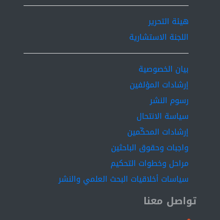
for both variable states or only one of them,
consequently, we will apply PIP controller which based
هيئة التحرير
on a Non Minimum State Space (NMSS) representation
اللجنة الاستشارية
as an alternative method in case of the self tuning
method did not give an acceptable response.
بيان الخصوصية
إرشادات المؤلفين
رسوم النشر
سياسة الانتحال
إرشادات المحكّمين
واجبات وحقوق الباحثين
مراحل وخطوات التحكيم
سياسات أخلاقيات البحث العلمي والنشر
تواصل معنا