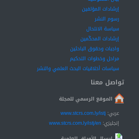
إرشادات المؤلفين
رسوم النشر
سياسة الانتحال
إرشادات المحكّمين
واجبات وحقوق الباحثين
مراحل وخطوات التحكيم
سياسات أخلاقيات البحث العلمي والنشر
تواصل معنا
الموقع الرسمي للمجلة
عربي:
www.stcrs.com.ly/istj
إنجليزي:
www.stcrs.com.ly/istj/en
إرسال الأوراق العلمية