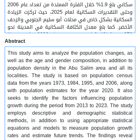
سكاني بلغ 1.9% خلال الفترة الممتدة من تعداد عام 2006
وحتى التقديرات السكانية لعام 2025، حيث تركزت الزيادة
السكانية بشكل خاص في محلات أبو سليم الجنوبي والزحف
الأخضر. كما بلغ معدل الكثافة السكانية في المدينة نحو
279 نسمة لكل كيلومتر مربع في عام 2006، واستمر هذا
Abstract
المعدل في الارتفاع ليصل إلى زيادة قدرها 83 نسمة لكل
كيلومتر مربع بحلول عام 2020............. الكلمات المفتاحية:
This study aims to analyze the population changes, as
..............التعدادات السكانية، التغير السكاني، النمو
well as the age and gender composition, in addition to
السكاني.
population density in the Abu Salim area and all its
localities. The study is based on population census
data from the years 1973, 1984, 1995, and 2006, along
with population estimates for the year 2020. It also
seeks to identify the factors influencing population
growth during the period from 2013 to 2023. The study
employs descriptive and demographic statistical
methods, in addition to using appropriate statistical
equations and models to measure population growth
rates and estimate future trends. The findings reveal