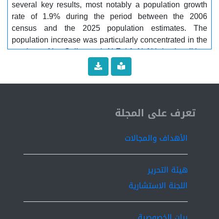
several key results, most notably a population growth
rate of 1.9% during the period between the 2006
census and the 2025 population estimates. The
population increase was particularly concentrated in the
southern Abu Salim and Al-Zahf Al-Akhdar localities.
Moreover, the population density in the city reached
approximately 279 persons per square kilometer in
2006, continuing to rise by 83 persons per square
kilometer by the year 2020............. Keywords:
ISSN 2519-9854
................Population censuses, population change,
تعرف على المجلة
population growth.
الأهداف والمجالات
هيئة التحرير
اللجنة الاستشارية
بيان الخصوصية