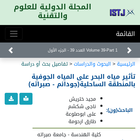
المجلة الدولية للعلوم
والتقنية
القائمة
Volume 39-Part 1 العدد 39 - الجزء الأول
الرئيسية
<
البحوث والدراسات
<
تفاصيل بحث أو دراسة
تأثير مياه البحر على المياه الجوفية
بالمنطقة الساحلية(جودائم - صبراته)
مجيد ختريش
ناجى شكشم
الباحث(ون):
على ابوصلوعة
طارق ارحومة
كلية الهندسة - جامعة صبراته