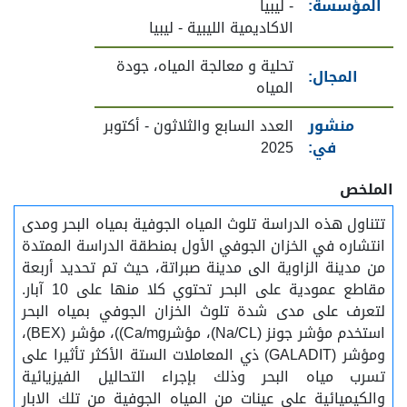
المؤسسة:
- ليبيا
الاكاديمية الليبية - ليبيا
تحلية و معالجة المياه، جودة
المجال:
المياه
منشور
العدد السابع والثلاثون - أكتوبر
في:
2025
الملخص
تتناول هذه الدراسة تلوث المياه الجوفية بمياه البحر ومدى
انتشاره في الخزان الجوفي الأول بمنطقة الدراسة الممتدة
من مدينة الزاوية الى مدينة صبراتة، حيث تم تحديد أربعة
مقاطع عمودية على البحر تحتوي كلا منها على 10 آبار.
لتعرف على مدى شدة تلوث الخزان الجوفي بمياه البحر
استخدم مؤشر جونز (Na/CL)، مؤشرCa/mg))، مؤشر (BEX)،
ومؤشر (GALADIT) ذي المعاملات الستة الأكثر تأثيرا على
تسرب مياه البحر وذلك بإجراء التحاليل الفيزيائية
والكيميائية على عينات من المياه الجوفية من تلك الابار