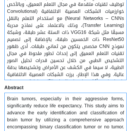
توظيف تقنيات متقدمة في مجال التعلم العميق، وبالأخص
خوارزميات الشبكات العصبية الالتفافية (Convolutional
Neural Networks – CNNs) مع استخدام التعلم بالنقل
(Transfer Learning)، وذلك بالاعتماد على نماذج مدربة
مسبقًا مثل شبكة VGG16 ذات الستة عشر طبقة، وشبكة
ResNet50 ذات الخمسين طبقة، بالإضافة إلى تصميم
نموذج CNN مخصص يتكون من ثماني طبقات. أدى ظهور
تقنيات التعلم العميق إلى إحداث تطور ملحوظ في مجال
التشخيص الطبي من خلال تحسين قدرات تحليل الصور
الطبية، لا سيما في الكشف عن الأمراض وتشخيصها بدقة
عالية. وفي هذا الإطار، برزت الشبكات العصبية الالتفافية
باعتبارها من أكثر خوارزميات التعلم الآلي فاعلية في مهام
Abstract
التعلم البصري والتعرف على الصور. تقدم هذه الدراسة
إطارًا جديدًا لشبكة CNN تم تصميمه خصيصًا لتصنيف أورام
Brain tumors, especially in their aggressive forms,
الدماغ باستخدام صور الرنين المغناطيسي المعززة بالصبغة
significantly reduce life expectancy. This study aims to
(T1-weighted Contrast-Enhanced MRI) إلى فئتين: وجود
advance the early identification and classification of
ورم أو عدم وجود ورم. أظهرت النتائج أن النموذج المقترح
brain tumor by utilizing a comprehensive approach
حقق دقة بلغت 97%، وهي قريبة من دقة نموذج VGG16
encompassing binary classification tumor or no tumor.
التي بلغت 99%، في حين حقق نموذج ResNet50 دقة