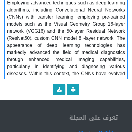
Employing advanced techniques such as deep learning
تقارب 91%. وعلى الرغم من ذلك، يتميز النموذج المقترح
algorithms, including Convolutional Neural Networks
بكفاءة عالية من حيث الحمل الحسابي المنخفض، مما
(CNNs) with transfer learning, employing pre-trained
يجعله خيارًا مناسبًا وفعالًا للتطبيقات العملية في المجال
models such as the Visual Geometry Group 16-layer
الطبي................. الكلمات المفتاحية:.............. أورام الدماغ،
network (VGG16) and the 50-layer Residual Network
التصوير الطبي، التعلم العميق، الشبكات العصبية
(ResNet50), custom CNN model 8 -layer network. The
الالتفافية (CNNs)،VGG16، ResNet50، نموذج CNN
appearance of deep learning technologies has
مخصص، التصوير بالرنين المغناطيسي
markedly advanced the field of medical diagnostics
through enhanced medical imaging capabilities,
particularly in identifying and diagnosing various
diseases. Within this context, the CNNs have evolved
as the leading machine learning algorithm for tasks
involving visual learning and image recognition. Our
study presents a novel CNN framework that is
specifically tailored to classify brain cancers using T1-
weighted contrast enhanced MRI into 2 categories:
ISSN 2519-9854
tumor, or no tumor. The results show that our CNN
تعرف على المجلة
model Achieved (97%) accuracy which is approaching
one of the best models VGG-16 (99%), while others