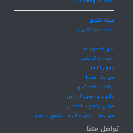
الأهداف والمجالات
score about ResNet-50 (91%), still our model have a
good accuracy with minimum computational overhead
which is advantages.................. Keyword.............. (Brain
هيئة التحرير
Tumor, Medical Imaging, Deep Learning, Convolutional
اللجنة الاستشارية
Neural Networks (CNNs), VGG16, ResNet50, Custom
CNN Model, MRI (Magnetic Resonance Imaging)).
بيان الخصوصية
إرشادات المؤلفين
رسوم النشر
سياسة الانتحال
إرشادات المحكّمين
واجبات وحقوق الباحثين
مراحل وخطوات التحكيم
سياسات أخلاقيات البحث العلمي والنشر
تواصل معنا