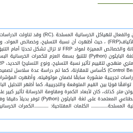
يُعد التنبؤ الدقيق بسعة العزم أمرًا بالغ الأهمي
التسليح التقليدي من الصلب وكذلك قضبان البوليمر المقوى بالألياف(FRP) ، حيث أظهرت
سعة العزم القصوى. ومع ذلك، فإن السلوك غير الخطي للخرسانة 