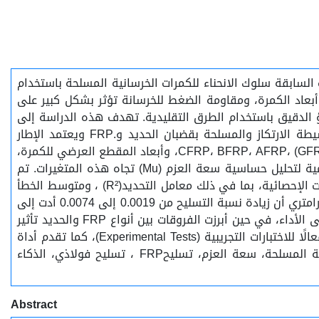
ة للتصميم الآمن والفعال للهياكل الخرسانية المسلحة .(RC) وقد تناولت الدراسات السابقة سلوك الانحناء للكمرات الخرسانية المسلحة باستخدام
 أن نسبة التسليح، وخصائص المواد، وأبعاد الكمرة، ومقاومة الضغط للخرسانة تؤثر بشكل كبير على
والخصائص المميزة لمواد FRP لا تزال تشكل تحديًا أمام التنبؤ الدقيق باستخدام الطرق التقليدية. تهدف هذه الدراسة إلى
تقييم أداء نماذج الذكاء الاصطناعي (AI) المطورة باستخدام لغة البايثون (Python) للتنبؤ بسعة العزم للكمرات الخرسانية البسيطة الارتكاز والمسلحة بقضبان الحديد و.FRP ويعتمد الإطار
المقترح على دمج النمذجة المعتمدة على البيانات مع تحليل بارامتري منهجي لتقييم تأثير نسبة التسليح، ونوع التسليح) الحديد، CFRP، BFRP، AFRP، (GFRP، وأبعاد المقطع العرضي للكمرة،
ومقاومة الضغط للخرسانة.(fc′) تم استخدام كمرة مرجعية (Control Beam) كأساس للمقارنة، كما تم دراسة عدة سلاسل تصميمية لتحليل حساسية سعة العزم (Mu) تجاه هذه المتغيرات. تم
التحقق من صحة نموذج الذكاء الاصطناعي بمقارنته مع نتائج دراسات تجريبية منشورة سابقًا لضمان موثوقيته. وأظهرت المؤشرات الإحصائية، بما في ذلك معامل التحديد(R²) ، ومتوسط الخطأ
المطلق (MAE)، والجذر التربيعي لمتوسط مربع الخطأ (RMSE)، توافقًا قويًا بين القيم المتوقعة والتجريبية. كما أظهر التحليل البارامتري أن زيادة نسبة التسليح من 0.0019 إلى 0.0074 أدت إلى
زيادة سعة العزم من 68.00 كيلو نيوتن·متر إلى 259.89 كيلو نيوتن·متر. كذلك، كان لأبعاد الكمرة ومقاومة الخرسانة تأثير كبير على الأداء، في حين أبرزت الفروقات بين أنواع FRP والحديد تأثير
نوع المادة. تشير النتائج إلى أن النمذجة باستخدام الذكاء الاصطناعي المعتمدة على لغة البايثون (Python) توفر بديلاً دقيقا وفعالًا للاختبارات التجريبية (Experimental Tests)، كما تقدم أداة
موثوقة قائمة على البيانات لتصميم وتحسين الكمرات الخرسانية المسلحة.............. الكلمات المفتاحية: ............الكمرات الخرسانية المسلحة، سعة العزم، تسليحFRP ، تسليح فولاذي، الذكاء
Abstract