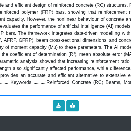
afe and efficient design of reinforced concrete (RC) structures.
einforced polymer (FRP) bars, showing that reinforcement r
ent capacity. However, the nonlinear behaviour of concrete and
evaluates the performance of artificial intelligence (AI) model
 bars. The framework integrates data-driven modelling with s
RP, AFRP, GFRP), beam cross-sectional dimensions, and concre
vity of moment capacity (Mu) to these parameters. The AI mode
uding the coefficient of determination (R²), mean absolute erro
rametric analysis showed that increasing reinforcement ratio
th also significantly affected performance, while difference
ovides an accurate and efficient alternative to extensive expe
......... Keywords ..........:Reinforced Concrete (RC) Beams