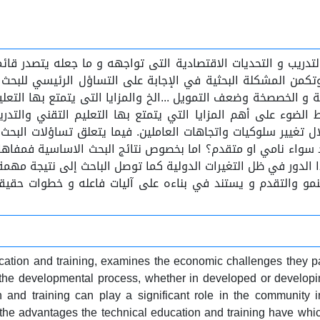
التدريب و التحديات الاقتصادية التى تواجهه و ما جعله يتصدر ق
تكمن المشكلة البحثية في الإجابة على التساؤل الرئيسي للبحث وهو
و الخصصخة وضعف التمويل ...الخ والمزايا التى يتمتع بها التعليم
لضوء على أهم المزايا التي يتمتع بها التعليم التقني والتدري
خلال تغيير سلوكيات واتجاهات العاملين. فيما يتعلق تساؤلات ال
صاد سواء نامي او متقدم؟ اما بخصوص نتائج البحث الاساسية فمفاها
ا الدور في ظل التغيرات الدولية كما توصل الباحث إلى نتيجة مهمة 
لنمو والتقدم و يستند في بناءه على آليات فاعله و خطوات حقيق
ation and training, examines the economic challenges they pass
in the developmental process, whether in developed or developi
 and training can play a significant role in the community i
des; the advantages the technical education and training have w