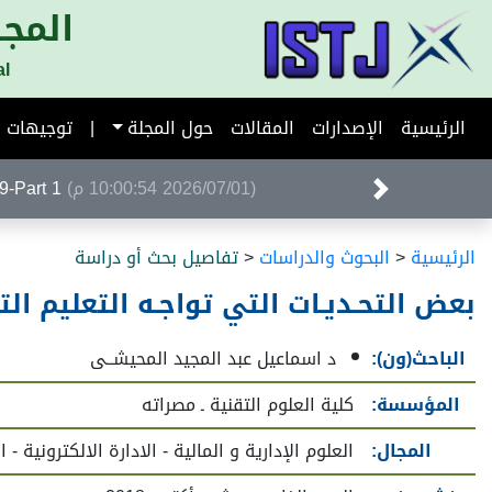
المجل
al
الرئيسية
الإصدارات
المقالات
حول المجلة
|
توجيهات ا
(2026/07/01 10:00:54 م)
Volume 39-Part 1 ا
الرئيسية
<
البحوث والدراسات
<
تفاصيل بحث أو دراسة
بعض التحـديـات التي تواجـه التعليم ا
الباحث(ون):
د اسماعيل عبد المجيد المحيشــى
المؤسسة:
كلية العلوم التقنية ـ مصراته
المجال:
العلوم الإدارية و المالية - الادارة الالكترونية - 