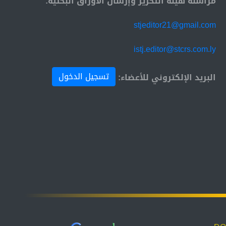
مراسلة هيئة التحرير وإرسال الأوراق البحثية:
stjeditor21@gmail.com
istj.editor@stcrs.com.ly
تسجيل الدخول
البريد الإلكتروني للأعضاء: