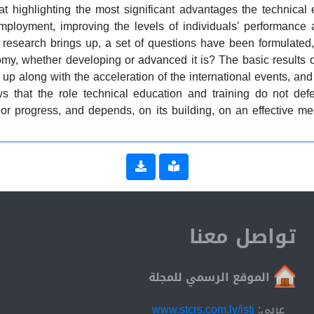
 highlighting the most significant advantages the technical 
ployment, improving the levels of individuals' performance
s research brings up, a set of questions have been formulated,
nomy, whether developing or advanced it is? The basic results o
s up along with the acceleration of the international events, an
that the role technical education and training do not defer
r progress, and depends, on its building, on an effective mec
تواصل معنا
الموقع الرسمي للمجلة
عربي:
www.stcrs.com.ly/istj