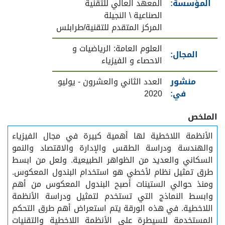
المؤسسة:
المعهد العالي للتقنية
الصناعية \ النجيلة
المركز المتقدم للتقنية/طرابلس
العلوم العامة: الرياضيات و
المجال:
الاحصاء و الفيزياء
منشور
العدد الثاني والعشرون - يوليو
في:
2020
الملخص
الأنظمة اللاخطية لها أهمية كبيرة في مجال الفيزياء
والهندسة ودراسة الطقس والإدارة والاقتصاد والنمو
السكاني والعديد من الظواهر الطبيعية. ولعل من ابسط
طرق تمثيل نظام لأخطي هو استخدام البندول المعكوس.
ومنذ حوالي الستينات أصبح البندول المعكوس من أهم
وابسط النماذج التي تستخدم لتمثيل ودراسة الأنظمة
اللاخطية. في هذه الورقة يتم استعراض أهم طرق التحكم
المستخدمة للسيطرة علي الأنظمة اللاخطية والتقنيات