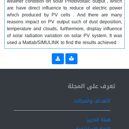
weather condition on solar Photovoltaic output , which
are have direct influence to reduce of electric power
which produced by PV cells . And there are many
reasons impact on PV output such of dust deposition,
temperature and clouds, furthermore, display influence
of solar radiation variation on solar PV system. It was
used a Matlab/SIMULINK to find the results achieved
ISSN 2519-9854
تعرف على المجلة
الأهداف والمجالات
هيئة التحرير
اللجنة الاستشارية