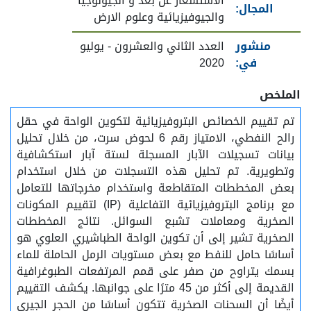
الاستشعار عن بعد و الجيولوجيا
المجال:
والجيوفيزيائية وعلوم الارض
منشور
العدد الثاني والعشرون - يوليو
في:
2020
الملخص
تم تقييم الخصائص البتروفيزيائية لتكوين الواحة في حقل
رالح النفطي، الامتياز رقم 6 لحوض سرت، من خلال تحليل
بيانات تسجيلات الآبار المسجلة لستة آبار استكشافية
وتطويرية. تم تحليل هذه التسجلات من خلال استخدام
بعض المخططات المتقاطعة واستخدام مخرجاتها للتعامل
مع برنامج البتروفيزيائية التفاعلية (IP) لتقييم المكونات
الصخرية ومعاملات تشبع السوائل. نتائج المخططات
الصخرية تشير إلى أن تكوين الواحة الطباشيري العلوي هو
أساسًا حامل للنفط مع بعض مستويات الرمل الحاملة للماء
بسمك يتراوح من صفر على قمم المرتفعات الطبوغرافية
القديمة إلى أكثر من 45 مترًا على جوانبها. يكشف التقييم
أيضًا أن السحنات الصخرية تتكون أساسًا من الحجر الجيري