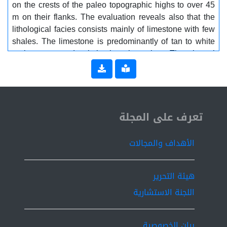
on the crests of the paleo topographic highs to over 45
m on their flanks. The evaluation reveals also that the
lithological facies consists mainly of limestone with few
shales. The limestone is predominantly of tan to white
grain supported skeletal calcarenite. The lateral
distribution of the petrophysical parameters portrays
that the Waha Formation is a good reservoir rock and
considered a major reservoir in the Ralah field.
ISSN 2519-9854
تعرف على المجلة
الأهداف والمجالات
هيئة التحرير
اللجنة الاستشارية
بيان الخصوصية