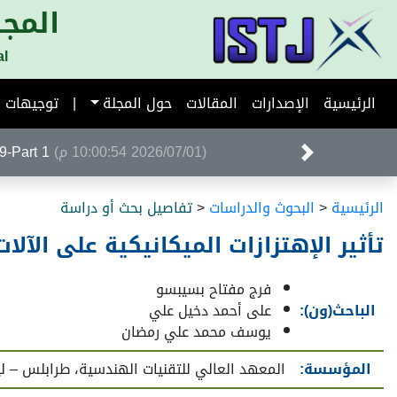
المجل
al
الرئيسية
الإصدارات
المقالات
حول المجلة
|
توجيهات ا
(2026/07/01 10:00:54 م)
Volume 39-Part 1 ا
الرئيسية
<
البحوث والدراسات
<
تفاصيل بحث أو دراسة
تأثير الإهتزازات الميكانيكية على الآلات
فرج مفتاح بسيبسو
الباحث(ون):
على أحمد دخيل علي
يوسف محمد علي رمضان
المؤسسة:
المعهد العالي للتقنيات الهندسية، طرابلس – ليب