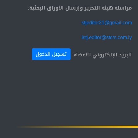
مراسلة هيئة التحرير وإرسال الأوراق البحثية:
stjeditor21@gmail.com
istj.editor@stcrs.com.ly
تسجيل الدخول
البريد الإلكتروني للأعضاء: