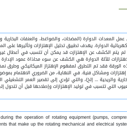
مل المعدات الدوارة (المضخات، والضواغط، والعنفات البخارية والغ
كهربائية الدوارة. يهدف تطبيق تحليل الإهتزازات وتأثيرها على الم
 لم يتم الكشف عن الإهتزازت قد يمكن أن تتسبب في أعطال غير 
إهتزازات للآلة الدوارة هي الكشف عن سوء محاذاة عمود الإدارة 
ذه الورقة فقد تم التطرق لمفهوم الإهتزاز الميكانيكي وطرق نمذ
تزازات ومشاكل فنية. في النهاية، من الضروري الاهتمام بموضوع ال
ارية والريحية ... إلخ)، والتي تؤدي إلى تقصير العمر التشغيلي ا
يوب التي تتسبب في توليد الإهتزازات وإصلاحها قبل أن تتحول إل
s during the operation of rotating equipment (pumps, compr
ments that make up the rotating mechanical and electrical syst