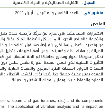
المجال:
التقنيات الميكانيكية و المواد الهندسية
منشور في:
العدد الخامس والعشرون - أبريل 2021
الملخص
الاهتزازات الميكانيكية هي عبارة عن حركة تأرجحية تحدث خلال ع
والأحزمة والعناصر الأخرى التي تشكل الأنظمة الميكانيكية وال
عن وتحديد الأعطال بها لكي يتم إصلاحها قبل تفاقمها. وإذا
الصيانة إو هلاك الألة وخسرتها. ومن أهم تطبيقات وتحليل ال
تدهور عمودها الدوار ومحاور محاملها ثم الآلة نفسها. في ه
التأثيرات السلبية لكي تعمل المعدة الدوارة بشكل سلس دون إه
المعدات الدوارة (مضخات الطرد المركزي والعنفات الغازية والبخ
للمعدة تعتبر عملية مهمة جدا لأنها تؤدي لكشف الأخطاء والع
الدوارة والحفاظ عليها وتقليل نفقات التشغيل والصيانة.
essors, steam and gas turbines, etc.) and its components
ems. The application of vibration analysis and its impact on