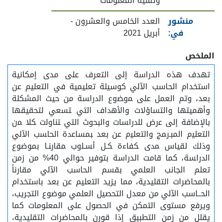
وتقنية المعلومات
منشور
العدد الخامس والعشرون -
في:
أبريل 2021
الملخص
تهدف هذه الدراسة إلى التعرف على مدى إمكانية
استخدام الحاسب الآلي كوسيلة تعليمية في التعليم عن
بعد، وتم العمل على ﻤﻭﻀﻭﻉ ﺍﻟﺩﺭﺍﺴﺔ من حيث المشكلة
ﻭﺃﻫﻤﻴﺘﻬﺎ والتساؤلات وﺍﻷﻫﺩﺍﻑ ﺍﻟﺘﻲ ﺘﺴﻌﻲ لتحقيقها
بالإضافة إلى ﻋﺭﺽ ﻟﻠﺩﺭﺍﺴﺎﺕ ﻭﺍﻟﺒﺤﻭﺙ ﺍﻟﺘﻲ ﺘﻨﺎﻭﻟﺕ ﻜﻼ ﻤﻥ
ﺍﻟﺘﻌﻠﻴﻡ ﺍﻟﻤﺒـﺭﻤﺞ ﻭﺍﻟﺘﻌﻠﻴﻡ عن بعد ﺒﻤﺴﺎﻋﺩﺓ ﺍﻟﺤﺎﺴﺏ ﺍﻵﻟﻲ
وذلك ﻟﻘﻴﺎﺱ ﻤﺩﻯ ﻜﻔﺎﺀﺓ ﻜـل ﺃﺴـﻠﻭﺏ ﻤﻘﺎﺭﻨـﺎ بموضوع
اﻟﺩﺭﺍﺴﺔ، كما قامت الدراسة بتوفير حوالي 40% من زمن
تعلم الجانب العلمي بقسم الحاسب الآلي مقارناً
بالمحاضرات التقليدية، مما يزيد التعليم عن بعد باستخدام
الحــاسب الآلي من معدل التحصيل العلمي موضوع التجريب،
ويرفع مستوى التمكن في الحصول على المعلومات كما
يقلل من زمن التطبيق إذا قورن بالمحاضرات التقليدية،