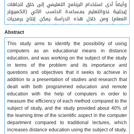
وأيضاً ﺃﺩﻯ ﺍﺴﺘﺨﺩﺍﻡ ﺍﻟﺒﺭﻨﺎﻤﺞ ﺍﻟﺘﻌﻠﻴﻤﻲ ﺇﻟﻰ ﺨﻠﻕ ﺍﺘﺠﺎﻫﺎﺕ
ﺇﻴﺠﺎﺒﻴﺔ ﻨﺤﻭﺍﻟﺘﻌﻠﻴﻡ ﺒﻤـﺴﺎﻋﺩﺓ ﺍﻟﺤﺎﺴـﺏ ﺍﻵﻟﻲ (ﺍﻟﻜﻤﺒﻴﻭﺘﺭ
ﺍﻟﻤﻌﻠﻡ) ومن خلال هذه الدراسة يمكن ﺇﻨﺘﺎﺝ ﺒﺭﻤﺠﻴﺎﺕ
ﺘﻌﻠﻴﻤﻴﺔ لمختلف اﻟﻤﻘﺭﺭﺍﺕ الدراسية ﻭﺒﺨﺎﺼﺔ ﺍﻟﻌﻤﻠﻴﺔ ﻤﻨﻬﺎ
Abstract
ﻭﺍﻟﺘﻲ ﻴﻤﻜﻥ ﺘﻌﻠﻤﻬﺎ ﺒﻤﺴﺎﻋﺩﺓ ﺍﻟﺤﺎﺴﺏ ﺍﻵﻟﻲ.
This study aims to identify the possibility of using
computers as an educational means in distance
education, and was working on the subject of the study
in terms of the problem and its importance and
questions and objectives that it seeks to achieve in
addition to a presentation of studies and research that
dealt with both programmed education and remote
education with the help of computers in order to
measure the efficiency of each method compared to the
subject of study, and the study provided about 40% of
the learning time of the scientific aspect in the computer
department compared to traditional lectures, which
increases distance education using the subject of study.