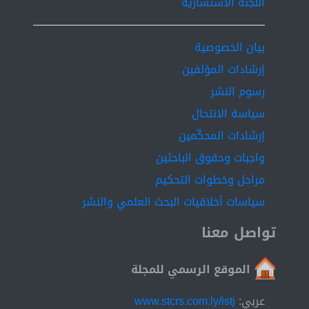
اللجنة الاستشارية
maintenance programs to the consumer . Key words:
Social Media , purchasing decision , Internet advertisin
بيان الخصوصية
إرشادات المؤلفين
رسوم النشر
سياسة الانتحال
إرشادات المحكّمين
واجبات وحقوق الباحثين
مراحل وخطوات التحكيم
سياسات أخلاقيات البحث العلمي والنشر
تواصل معنا
الموقع الرسمي للمجلة
عربي:
www.stcrs.com.ly/istj