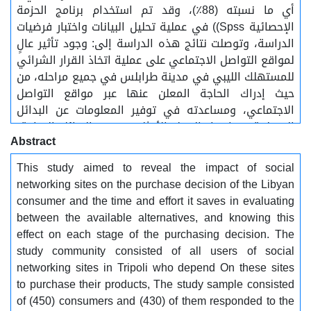
أي ما نسبته (88٪)، وقد تم استخدام برنامج الحزمة
الإحصائية Spss)) في عملية تحليل البيانات واختبار فرضيات
الدراسة، وتوصلت نتائج هذه الدراسة إلى: وجود تأثير عالٍ
لمواقع التواصل الاجتماعي على عملية اتخاذ القرار الشرائي
للمستهلك الليبي في مدينة طرابلس في جميع مراحله، من
حيث إدراك الحاجة المعلن عنها عبر مواقع التواصل
الاجتماعي، ومساعدته في توفير المعلومات عن البدائل
المختلفة ، واختيار البديل الأمثل من بين البدائل المتاحة،
Abstract
والقيام بعملية الشراء الفعلي، وتقييم مرحلة ما بعد
الشراء، وقد أوصت الدراسة بما يلي: يجب على الشركات
This study aimed to reveal the impact of social
التي تعلن على مواقع التواصل الاجتماعي توفير الكمية
networking sites on the purchase decision of the Libyan
المطلوبة من المعلومات حول خصائص المنتجات التي تعلن
consumer and the time and effort it saves in evaluating
عنها تماشياً مع التغيير المستمر في رغبات المستهلكين،
between the available alternatives, and knowing this
يجب على الشركات توضيح الأسعار الحقيقية للمنتجات
effect on each stage of the purchasing decision. The
المعلن عنها على مواقع التواصل الاجتماعي، كما يجب على
study community consisted of all users of social
الشركات الالتزام بتوقيت تسليم المنتج وتقديم برامج
networking sites in Tripoli who depend On these sites
الصيانة المناسبة للمستهلك .
to purchase their products, The study sample consisted
of (450) consumers and (430) of them responded to the