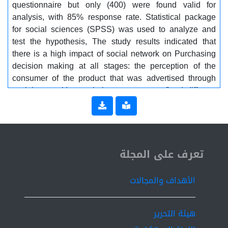
questionnaire but only (400) were found valid for
analysis, with 85% response rate. Statistical package
for social sciences (SPSS) was used to analyze and
test the hypothesis, The study results indicated that
there is a high impact of social network on Purchasing
decision making at all stages: the perception of the
consumer of the product that was advertised through
social networking, to help consumers to fined different
alternatives to satisfy their needs, the ability to choose
the suitable product, the purchase of the product,
evaluate the decision after the purchase stage. The
study recommended : Companies that advertise on
ISSN 2519-9854
social networking sites must provide the required
تعرف على المجلة
amount of information about the characteristics of the
products they are advertising. In line with the constant
الأهداف والمجالات
change in consumers' desires, companies must clarify
the true prices of products advertised on social
networking sites, and companies must adhere to the
هيئة التحرير
timing of product delivery and provide appropriate