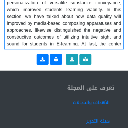
personalization of versatile substance conveyance,
which improved students learning viability. In this
section, we have talked about how data quality will
improved by media-based composing apparatuses and
approaches, likewise distinguished the negative and
constructive outcomes of utilizing intuitive sight and
sound for students in E-learning. At last, the center
given around momentum E-learning mixed-media
innovations, their exploration difficulties, and future
|
patterns on peer-to-peer communication-based
advances. In this paper, the research demonstrates the
importance and impact of multimedia compressed data
technology in the field of E-learning and its contribution
ISSN 2519-9854
تعرف على المجلة
to solving the problem of storage space and transferring
files over the Internet.
الأهداف والمجالات
هيئة التحرير