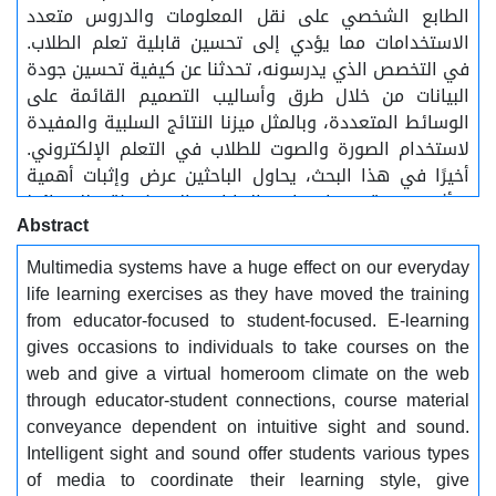
الطابع الشخصي على نقل المعلومات والدروس متعدد
الاستخدامات مما يؤدي إلى تحسين قابلية تعلم الطلاب.
في التخصص الذي يدرسونه، تحدثنا عن كيفية تحسين جودة
البيانات من خلال طرق وأساليب التصميم القائمة على
الوسائط المتعددة، وبالمثل ميزنا النتائج السلبية والمفيدة
لاستخدام الصورة والصوت للطلاب في التعلم الإلكتروني.
أخيرًا في هذا البحث، يحاول الباحثين عرض وإثبات أهمية
وتأثير تقنية خوارزميات البيانات المضغوطة للوسائط
Abstract
المتعددة في لأنظمة التعلم الإلكتروني ومساهمتها في
حل مشكلة مساحة التخزين ونقل الملفات ,واستخدامها
Multimedia systems have a huge effect on our everyday
للتعليم عبر الإنترنت.
life learning exercises as they have moved the training
from educator-focused to student-focused. E-learning
gives occasions to individuals to take courses on the
web and give a virtual homeroom climate on the web
through educator-student connections, course material
conveyance dependent on intuitive sight and sound.
Intelligent sight and sound offer students various types
of media to coordinate their learning style, give