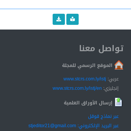
تواصل معنا
الموقع الرسمي للمجلة
عربي:
www.stcrs.com.ly/istj
إنجليزي:
www.stcrs.com.ly/istj/en
إرسال الأوراق العلمية
عبر نماذج قوقل
عبر البريد الإلكتروني: stjeditor21@gmail.com