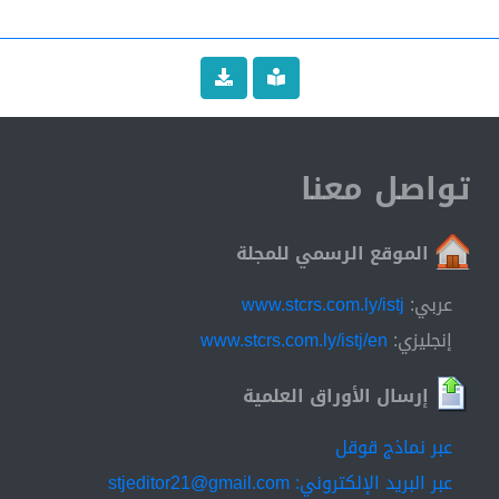
تواصل معنا
الموقع الرسمي للمجلة
عربي:
www.stcrs.com.ly/istj
إنجليزي:
www.stcrs.com.ly/istj/en
إرسال الأوراق العلمية
عبر نماذج قوقل
عبر البريد الإلكتروني: stjeditor21@gmail.com