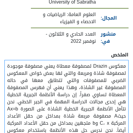
University of Sabratha
العلوم العامة: الرياضيات و
المجال:
الاحصاء و الفيزياء
منشور
العدد الحادي و الثلاثون -
في:
نوفمبر 2022
الملخص
معكوس Drazin لمصفوفة معطاة يعني مصفوفة موجودة
لمصفوفة شاذة ومربعة والتي لها بعض خواص المعكوس
الضربي للمصفوفات والتي تتطابق معها في حاله
المصفوفة غير الشاذة، وهذا يعني أن فهرس المصفوفة
المعطاة تساوي صفراً. إن دراسة الأنظمة الجبرية الخطية
هي إحدى مجالات الدراسة المهمة في الجبر الخطي. نحن
نتأمل الأنظمة الجبرية الخطية الشاذة على الصورة Ax=b
حيثA مصفوفة مربعة شاذة بمداخل من حقل الأعداد
المركبة C، x وb متجهين بمداخل من حقل الأعداد المركبة
أيضاَ. نحن ندرس حل هذه الأنظمة باستخدام معكوس