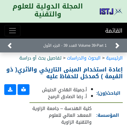
المجلة الدولية للعلوم
والتقنية
القائمة
Volume 39-Part 1 العدد 39 - الجزء الأول
الرئيسية
<
البحوث والدراسات
<
تفاصيل بحث أو دراسة
إعادة استخدام المبنى التاريخي والأثري( ذو
القيمة ) كمدخل للحفاظ عليه
أ.جميلة الهادي الحنيش
الباحث(ون):
أ. رضا الصادق الرميح
كلية الهندسة – جامعة الزاوية
المؤسسة:
المعهد العالي للعلوم
والتقنية الزاوية