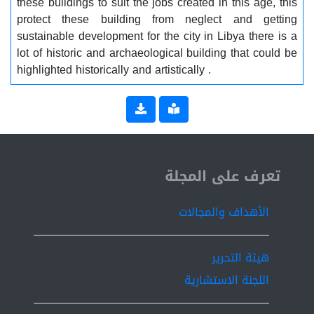
these buildings to suit the jobs created in this age, this
protect these building from neglect and getting
sustainable development for the city in Libya there is a
lot of historic and archaeological building that could be
highlighted historically and artistically .
ISSN 2519-9854
تعرف على المجلة
الأهداف والمجالات
هيئة التحرير
اللجنة الاستشارية