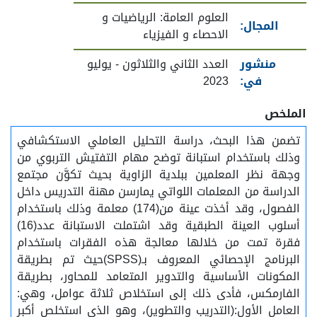
العلوم العامة: الرياضيات و
المجال:
الاحصاء و الفيزياء
منشور
العدد الثاني والثلاثون - يوليو
في:
2023
الملخص
تضمن هذا البحث، دراسة التحليل العاملي الاستكشافي
وذلك باستخدام استبانة توضح مهام التفتيش التربوي من
وجهة نظر المعلمين ببلدية الزاوية بحيث تكوَّن مجتمع
الدراسة من المعلمات اللواتي يمارسن مهنة التدريس داخل
الفصول، وقد أخذت عينة من(174) معلمة وذلك باستخدام
أسلوب العينة الطبقية وقد اشتملت الاستبانة عدد(16)
فقرة تمت من خلالها معالجة هذه الفقرات باستخدام
البرنامج الإحصائي المعروف بـ(SPSS)حيث تم بطريقة
المكونات الأساسية والتدوير المتعامد للمحاور، بطريقة
الفارمكس، فأدى ذلك إلى استخلاص ثلاثة عوامل، وهي:
العامل الأول:(التدريب والتطوير)، وهو الذي استخلص أكبر