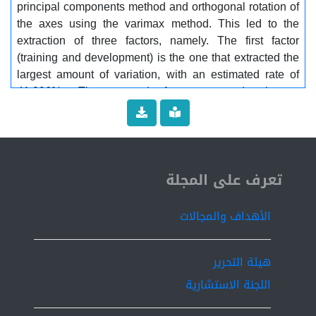
principal components method and orthogonal rotation of
the axes using the varimax method. This led to the
extraction of three factors, namely. The first factor
(training and development) is the one that extracted the
largest amount of variation, with an estimated rate of
41.096%. The second factor was (continuous
evaluation), which extracted less variation than the first
factor, estimated at 10.471%. The third factor was
(plurality of teaching methods), which extracted a
discrepancy of 7.524%. Key words: Factorial analysis -
ISSN 2519-9854
exploratory factor analysis - educational inspection -
تعرف على المجلة
tasks of educational inspection.
الأهداف والمجالات
هيئة التحرير
اللجنة الاستشارية