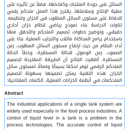
السائل على جودة المنتجات وكفاءتها، فضلاً عن تأثيره على
عملية الإنتاج وسلامتها. يقترح هذا العمل متحكم رقمي
للحفاظ على مستوى السائل المطلوب فى الخزان وتنظيمه.
تناولت الدراسة بناء نموذج رياضي لنظام خزان أحادي
حقيقي، وتوضيح خطوات تصميم المتحكم والتحقق منها
باستخدام برامج المحاكاة ماتلاب والتجارب العملية. بناءً على
أداء النظام من حيث ارتفاع مستوى السائل المطلوب، زمن
الصعود، زمن الوصول للحالة المستقرة، وخطأ الحالة
المستقرة. أظهرت النتائج أن الطريقة المقترحة لتصميم
المتحكم الرقمي توفر تحكمًا بسيطًا وفعالًا لمستوى سائل
الخزان. هذه التقنية يمكن تضمينها بسهولة لتصميم
المتحكمات في أنظمة الخزانات العملية. الكلمات المفتاحية:
نظام خزان، تحكم رقمي، متحكم تناسبي
Abstract
The industrial applications of a single tank system are
widely used especially in the food process industries. A
control of liquid level in a tank is a problem in the
process technologies. The accurate control of liquid