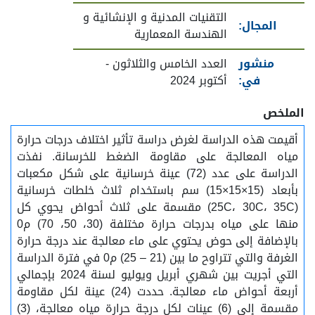
التقنيات المدنية و الإنشائية و
المجال:
الهندسة المعمارية
منشور
العدد الخامس والثلاثون -
في:
أكتوبر 2024
الملخص
أقيمت هذه الدراسة لغرض دراسة تأثير اختلاف درجات حرارة
مياه المعالجة على مقاومة الضغط للخرسانة. نفذت
الدراسة على عدد (72) عينة خرسانية على شكل مكعبات
بأبعاد (15×15×15) سم باستخدام ثلاث خلطات خرسانية
(25C، 30C، 35C) مقسمة على ثلاث أحواض يحوي كل
منها على مياه بدرجات حرارة مختلفة (30، 50، 70) م0
بالإضافة إلى حوض يحتوي على ماء معالجة عند درجة حرارة
الغرفة والتي تتراوح ما بين (21 – 25) م0 في فترة الدراسة
التي أجريت بين شهري أبريل ويوليو لسنة 2024 بإجمالي
أربعة أحواض ماء معالجة. حددت (24) عينة لكل مقاومة
مقسمة إلى (6) عينات لكل درجة حرارة مياه معالجة، (3)