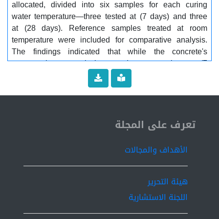
allocated, divided into six samples for each curing
water temperature—three tested at (7 days) and three
at (28 days). Reference samples treated at room
temperature were included for comparative analysis.
The findings indicated that while the concrete's
compressive strength increased at an early age (7
days) with rising curing water temperatures, it
decreased at a later age (28 days) compared to the
specimens cured at room temperature...............
Keywords:...... Temperature, curing water, early age,
ISSN 2519-9854
compressive strength, reference samples.
تعرف على المجلة
الأهداف والمجالات
هيئة التحرير
اللجنة الاستشارية