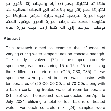
منها تم اختبارها بعمر (7) أيام والعينات (3) الأخرى تم
اختبارها بعمر (28) يوم بالإضافة إلى العينات المعالجة عند
درجة الحرارة المرجعية (درجة حرارة الغرفة) لمقارنها مع
مقاومة الضغط عند درجات الحرارة الأخرى موضوع البحث.
توصلت الدراسة إلى أنه كلما زادت درجة حرارة مياه
المعالجة تزداد مقاومة الضغط للخرسانة في عمرها المبكر
Abstract
(7 أيام) وتقل في الأعمار المتأخرة (28 يوم) مقارنة بالعينات
التي غمرت في مياه معالجة عند درجة حرارة الغرفة لجميع
This research aimed to examine the influence of
العينات المدروسة............... الكلمات المفتاحية:..... درجة
varying curing water temperatures on concrete strength.
الحرارة، مياه المعالجة، العمر المبكر، مقاومة الضغط،
The study involved (72) cube-shaped concrete
العينات المرجعية.
specimens, each measuring 15 x 15 x 15 cm, using
three different concrete mixes (C25, C30, C35). These
specimens were placed in three water basins with
temperatures of (30 C0, 50 C0, and 70 C0), along with
a basin containing treated water at room temperature
(21 – 25) C0. The research was conducted from April to
July 2024, utilizing a total of four basins of treated
water. For each concrete mix, (24) samples were