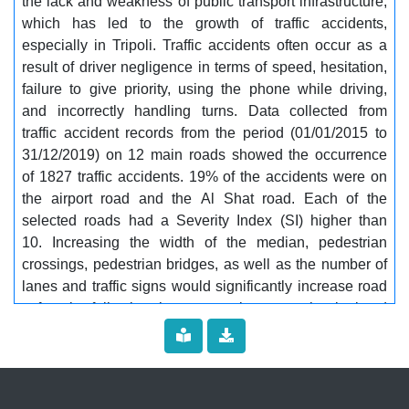
the lack and weakness of public transport infrastructure,
حوادث المرور وكيفية تطبيق نهج منهجي لطرق أكثر أمانًا
which has led to the growth of traffic accidents,
في طرابلس................... الكلمات المفتاحية:........... عوامل
especially in Tripoli. Traffic accidents often occur as a
الحد من الحوادثCRF، السلامة على الطرق، مؤشر
result of driver negligence in terms of speed, hesitation,
الخطورة، البقع السوداء على الطريق، حوادث الطرق
failure to give priority, using the phone while driving,
and incorrectly handling turns. Data collected from
traffic accident records from the period (01/01/2015 to
31/12/2019) on 12 main roads showed the occurrence
of 1827 traffic accidents. 19% of the accidents were on
the airport road and the Al Shat road. Each of the
selected roads had a Severity Index (SI) higher than
10. Increasing the width of the median, pedestrian
crossings, pedestrian bridges, as well as the number of
lanes and traffic signs would significantly increase road
safety, by following the systematic approach stipulated
by the Federal Highway Administration (FHA) which
"focuses on installing countermeasures to reduce
crashes at a large scale or a number of locations that
share high-risk factors. In this study, a set of