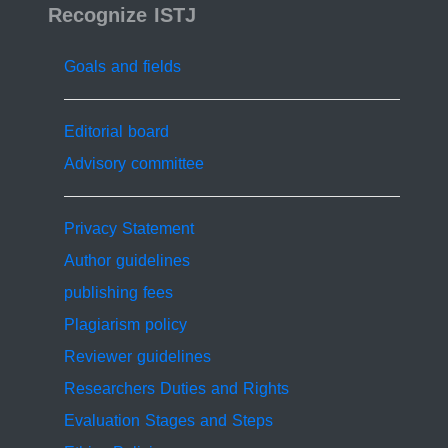
ISSN 2519-9854
countermeasures and measures will be proposed
Recognize ISTJ
based on the CRF (Crash Reduction Factors) to reduce
traffic accidents and how to apply a systematic
Goals and fields
approach for safer roads in Tripoli............................
Keywords:............ Crash reduction factors, Road Safety,
Severity Index, Road black spots, Road Accident.
Editorial board
Advisory committee
Privacy Statement
Author guidelines
publishing fees
Plagiarism policy
Reviewer guidelines
Researchers Duties and Rights
Evaluation Stages and Steps