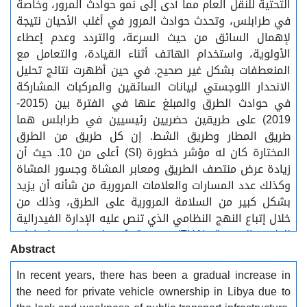
التحتية للنقل العام مما أدى إلى نمو حوادث المرور، وخاصة
في طرابلس، وتحدث حوادث المرور في أغلب الأحيان نتيجة
لإهمال السائق من حيث السرعة، والتردد وعدم إعطاء
الأولوية، واستخدام الهاتف أثناء القيادة، والتعامل مع
المنعطفات بشكل غير صحيح. في حين أظهرت نتائج تحليل
الانحدار اللوجستي لبيانات السائقين والمركبات المشاركة
في حوادث الطرق والمبلغ عنها في الفترة بين (2015-
2019) على طريقين حضريين رئيسيين في طرابلس هما
طريق المطار وطريق الشط. إن كل طريق من الطرق
المختارة كان له مؤشر خطورة (SI) أعلى من 10. حيث أن
زيادة عرض منتصف الطريق ومعابر المشاة وجسور المشاة
وكذلك عدد المسارات والعلامات المرورية من شأنه أن يزيد
بشكل كبير من السلامة المرورية على الطرق، وذلك من
خلال إتباع النهج النظامي الذي تنص عليه الإدارة الفيدرالية
للطرق السريعة (FHA) حيث "يركز على تثبيت إجراءات
Abstract
مضادة للحد من حوادث التصادم على نطاق واسع أو عدد من
المواقع التي تشترك في عوامل عالية الخطورة وفي هذه
In recent years, there has been a gradual increase in
الدراسة سيتم اقتراح مجموعة من التدابير والإجراءات
the need for private vehicle ownership in Libya due to
المضادة بناءً على نموذج الإبلاغ الموحد CRF للتقليل من