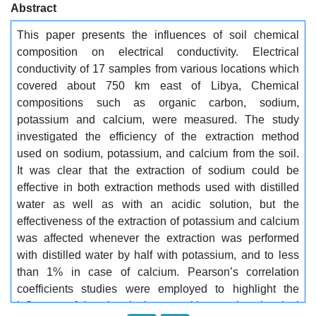
Abstract
الكالسيوم ارتباطًا إيجابيًا متوسطاً (r = 0.656 – 0.811)،
والبوتاسيوم ارتباطًا إيجابيًا ضعيفًا مع الموصلية الكهربائية
This paper presents the influences of soil chemical
(r = 0.329–0.362).................. الكلمات المفتاحية:..........
composition on electrical conductivity. Electrical
الموصلية الكهربائية، محتوى التربة، الصوديوم،
conductivity of 17 samples from various locations which
البوتاسيوم، الكالسيوم، معامل ارتباط بيرسون
covered about 750 km east of Libya, Chemical
compositions such as organic carbon, sodium,
potassium and calcium, were measured. The study
investigated the efficiency of the extraction method
used on sodium, potassium, and calcium from the soil.
It was clear that the extraction of sodium could be
effective in both extraction methods used with distilled
water as well as with an acidic solution, but the
effectiveness of the extraction of potassium and calcium
was affected whenever the extraction was performed
with distilled water by half with potassium, and to less
than 1% in case of calcium. Pearson’s correlation
coefficients studies were employed to highlight the
influence of the chemical composition on the electrical