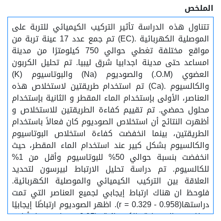
الملخص
تتناول هذه الدراسة تأثير التركيب الكيميائي للتربة على
الموصلية الكهربائية .(EC) تم جمع عدد 17 عينة تربة من
مواقع مختلفة تغطي حوالي 750 كيلومترًا من مدينة
امساعد حتى مدينة اجدابيا شرق ليبيا. تم تحليل الكربون
العضوي (O.M.) والصوديوم (Na) والبوتاسيوم (K)
والكالسيوم .(Ca) تم استخدام طريقتين لاستخلاص هذه
العناصر، الأولى بإستخدام الماء المقطر و الثانية بإستخدام
محلول حمضي. تم تقييم كفاءة الطريقتين للاستخلاص و
أظهرت النتائج أن استخلاص الصوديوم كان فعالاً باستخدام
الطريقتين، بينما انخفضت كفاءة استخلاص البوتاسيوم
والكالسيوم بشكل كبير عند استخدام الماء المقطر، حيث
انخفضت بنسبة حوالي 50% للبوتاسيوم وأقل من 1%
للكالسيوم. تم دراسة تحليل الارتباط لبيرسون لتحديد
العلاقة بين التركيب الكيميائي والموصلية الكهربائية.
فلوحظ ان هناك ارتباط إيجابي لجميع العناصر التي تمت
دراستها(r = 0.329 - 0.958). اظهر الصوديوم ارتباطًا إيجابيًا
قويًا مع الموصلية الكهربائية (r > 0.95)، بينما أظهر