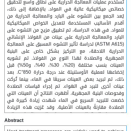
تُستخدم عمليات المعالجة الحرارية على نطاق واسع لتحقيق
خصائص ميكانيكية عالية في المواد. بالإضافة إلى ذلك،
يُعد الجمع بين التشوه على البارد والمعالجة الحرارية من
أقدم الأساليب المستخدمة لتعديل الخواص الميكانيكية
للمواد. في هذه الدراسة، تم تطبيق مزيج من التشوه على
البارد والمعالجة الحرارية على عينات من الفولاذ الإنشائي
(ASTM A615) لدراسة تأثير التشوه المسبق على المعالجة
الحرارية اللاحقة، مع التركيز بشكل خاص على البنية
المجهرية والصلادة لهذا النوع من الفولاذ. تم تشويه
العينات بنسب مختلفة (20%، 30%، 40%، و50%) قبل
إخضاعها لعملية الأوستنيتة عند درجة حرارة 850°C. بعد
ذلك، تم تبريد بعض العينات سريعًا في الماء، بينما تُركت
عينات أخرى لتبرد في الهواء. تم إجراء قياسات الصلادة
وفحوصات البنية المجهرية. أظهرت النتائج أن العينات التي
خضعت للتبريد السريع في الماء شهدت زيادة كبيرة في
الصلادة مقارنةً بالعينات الأصلية. وقد عُزيَت هذه الزيادة
إلى تحول البنية المجهرية من طور الفريت-البيرلايت إلى
Abstract
بنية بينيتية. وُجد أن التشوه على البارد يُسرّع عمليات التحول
نظرًا لإدخاله لعيوب بنيوية، والتي عملت كمواقع مفضلة