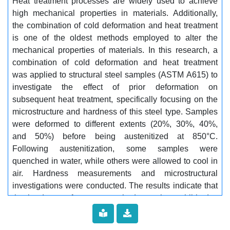
Heat treatment processes are widely used to achieve
للترسيب. كما تأثرت كل من كمية ومورفولوجيا نواتج التحول
high mechanical properties in materials. Additionally,
بدرجة التشوه المسبق................ الكلمات المفتاحية:...........
the combination of cold deformation and heat treatment
قضبان الفولاذ، الصلادة، المعالجة الحرارية، البنية
is one of the oldest methods employed to alter the
المجهرية،
mechanical properties of materials. In this research, a
combination of cold deformation and heat treatment
was applied to structural steel samples (ASTM A615) to
investigate the effect of prior deformation on
subsequent heat treatment, specifically focusing on the
microstructure and hardness of this steel type. Samples
were deformed to different extents (20%, 30%, 40%,
and 50%) before being austenitized at 850°C.
Following austenitization, some samples were
quenched in water, while others were allowed to cool in
air. Hardness measurements and microstructural
investigations were conducted. The results indicate that
the hardness of water-quenched samples exhibited a
significant increase compared to that of the as-received
samples. This increase was attributed to the