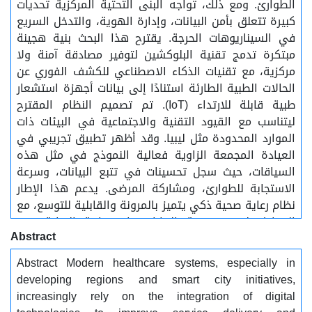
الطوارئ. ومع ذلك، تواجه البنى التحتية المركزية تحديات
كبيرة تتعلق بأمن البيانات، وإدارة الهوية، والتدخل السريع
في السيناريوهات الحرجة. يقترح هذا البحث بنية هجينة
مبتكرة تدمج تقنية البلوكشين لتوفير مصادقة آمنة ولا
مركزية، مع تقنيات الذكاء الاصطناعي للكشف الفوري عن
الحالات الطبية الطارئة استنادًا إلى بيانات أجهزة استشعار
طبية قابلة للارتداء (IoT). تم تصميم النظام المقترح
ليتناسب مع القيود التقنية والاجتماعية في البيئات ذات
الموارد المحدودة مثل ليبيا. وقد أظهر تطبيق تجريبي في
العيادة المجمعة الزاوية فعالية النموذج في مثل هذه
السياقات، حيث سجل تحسينات في تتبع البيانات، وسرعة
الاستجابة للطوارئ، ومشاركة المرضى. يدعم هذا الإطار
نظام رعاية صحية ذكي يتميز بالمرونة والقابلية للتوسع، مع
الحفاظ على خصوصية البيانات واستمرارية الرعاية..........
Abstract
الكلمات المفتاحية: .........البلوكشين، الذكاء الاصطناعي،
أنظمة الرعاية الصحية الذكية، إنترنت الأشياء الطبي.
Abstract Modern healthcare systems, especially in
developing regions and smart city initiatives,
increasingly rely on the integration of digital