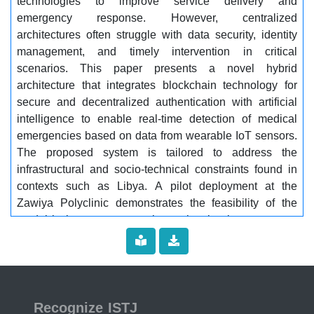
technologies to improve service delivery and
emergency response. However, centralized
architectures often struggle with data security, identity
management, and timely intervention in critical
scenarios. This paper presents a novel hybrid
architecture that integrates blockchain technology for
secure and decentralized authentication with artificial
intelligence to enable real-time detection of medical
emergencies based on data from wearable IoT sensors.
The proposed system is tailored to address the
infrastructural and socio-technical constraints found in
contexts such as Libya. A pilot deployment at the
Zawiya Polyclinic demonstrates the feasibility of the
model in low-resource settings, showing improvements
in data traceability, emergency response speed, and
patient engagement. The framework supports resilient,
scalable, and intelligent healthcare while maintaining
data privacy and service continuity...............
ISSN 2519-9854
Keywords:........... Blockchain, Artificial Intelligence,
Recognize ISTJ