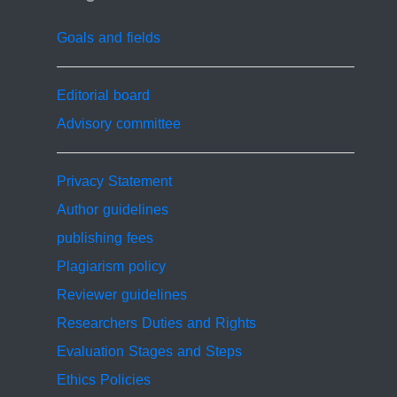
Smart Healthcare Systems, Medical IoT.
Goals and fields
Editorial board
Advisory committee
Privacy Statement
Author guidelines
publishing fees
Plagiarism policy
Reviewer guidelines
Researchers Duties and Rights
Evaluation Stages and Steps
Ethics Policies