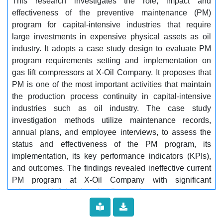
This research investigates the role, impact and
الوقائية، وعدم توفير نظام متكامل وفعال لإدارة الصيانة
effectiveness of the preventive maintenance (PM)
الالي. كتوصية، تقدم الدراسة مجموعة من الإرشادات
program for capital-intensive industries that require
والحلول كمقترحات لتعزيز ممارسات الصيانة الوقائية، من
large investments in expensive physical assets as oil
خلال التركيز على التخطيط لدورة الحياة، ودمج التكنولوجيا،
industry. It adopts a case study design to evaluate PM
وتدريب إدارة الأصول الهندسية. يسلط البحث الضوء على
program requirements setting and implementation on
الدور الاستراتيجي لمواءمة تخطيط الصيانة الوقائية مع
gas lift compressors at X-Oil Company. It proposes that
الأهداف التشغيلية لتقليل تكلفة دورة حياة الأصول،
PM is one of the most important activities that maintain
وتحسين موثوقيتها، وضمان استمرارية الإنتاج لتحقيق
the production process continuity in capital-intensive
الربحية. تساهم هذه الرؤى في تطوير أفضل الممارسات
industries such as oil industry. The case study
في إدارة الصيانة لمنشآت استخراج النفط على وجه
investigation methods utilize maintenance records,
الخصوص، والصناعات كثيفة الأصول بشكل عام...............
annual plans, and employee interviews, to assess the
الكلمات المفتاحية:........... الصيانة الوقائية، متطلبات
status and effectiveness of the PM program, its
الصيانة، ضواغط رفع الغاز، أداء الاصول، خفض التكاليف،
implementation, its key performance indicators (KPIs),
موثوقية الاصول.
and outcomes. The findings revealed ineffective current
PM program at X-Oil Company with significant
adequacy/deficiencies, leading to frequent emergency
shutdowns and over-reliance on corrective
maintenance. The research analysis concludes that the