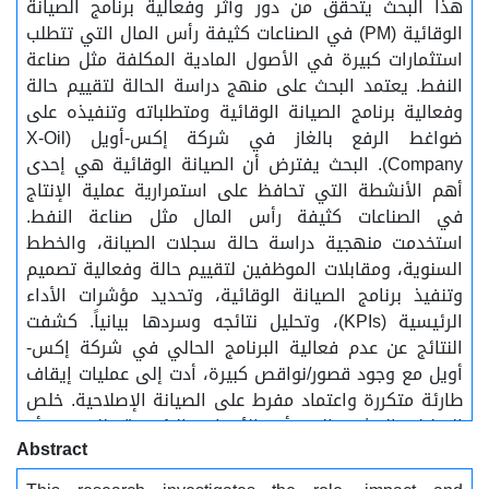
هذا البحث يتحقق من دور وأثر وفعالية برنامج الصيانة
الوقائية (PM) في الصناعات كثيفة رأس المال التي تتطلب
استثمارات كبيرة في الأصول المادية المكلفة مثل صناعة
النفط. يعتمد البحث على منهج دراسة الحالة لتقييم حالة
وفعالية برنامج الصيانة الوقائية ومتطلباته وتنفيذه على
ضواغط الرفع بالغاز في شركة إكس-أويل (X-Oil
Company). البحث يفترض أن الصيانة الوقائية هي إحدى
أهم الأنشطة التي تحافظ على استمرارية عملية الإنتاج
في الصناعات كثيفة رأس المال مثل صناعة النفط.
استخدمت منهجية دراسة حالة سجلات الصيانة، والخطط
السنوية، ومقابلات الموظفين لتقييم حالة وفعالية تصميم
وتنفيذ برنامج الصيانة الوقائية، وتحديد مؤشرات الأداء
الرئيسية (KPIs)، وتحليل نتائجه وسردها بيانياً. كشفت
النتائج عن عدم فعالية البرنامج الحالي في شركة إكس-
أويل مع وجود قصور/نواقص كبيرة، أدت إلى عمليات إيقاف
طارئة متكررة واعتماد مفرط على الصيانة الإصلاحية. خلص
التحليل البحثي إلى أن الأسباب الرئيسية للقصور أو
Abstract
النواقص مرتبطة بالتقليل من شأن الدور الهام للصيانة
الوقائية، وعدم كفاية تعريف متطلبات برنامج الصيانة