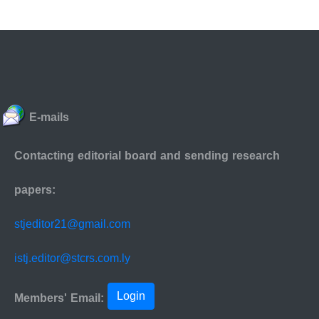
E-mails
Contacting editorial board and sending research
papers:
stjeditor21@gmail.com
istj.editor@stcrs.com.ly
Login
Members' Email: