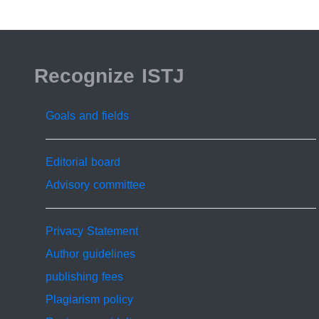
ISSN 2519-9854
Recognize ISTJ
Goals and fields
Editorial board
Advisory committee
Privacy Statement
Author guidelines
publishing fees
Plagiarism policy