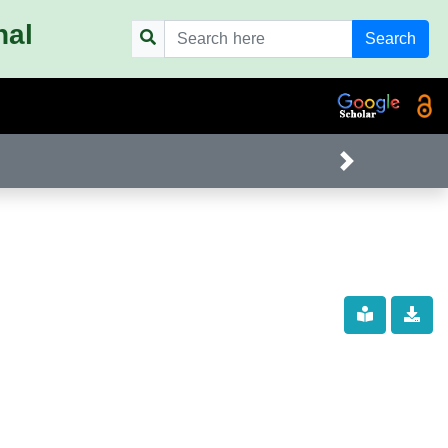
nal
Search