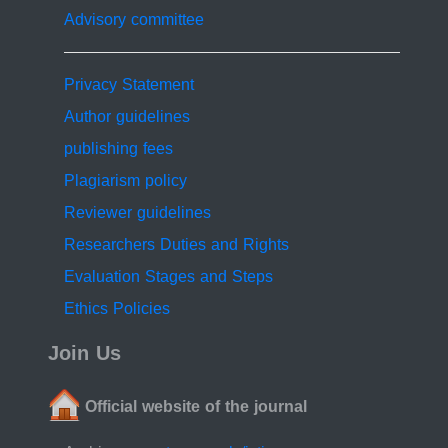
and a growth coefficient ( K= 0.34year ⁻¹). These
Advisory committee
findings provide a valuable baseline for understanding
the population dynamics of P. erythrinus in the region
and highlight the importance of localized data for
Privacy Statement
sustainable fisheries management. These results
Author guidelines
promote sustainable fisheries management throughout
publishing fees
the Libya coast and advance our knowledge of
Pagellus erythrinus population dynamics.............
Plagiarism policy
Keywords:........... Pagellus erythrinus, Age Estimation,
Reviewer guidelines
scales, Growth Pattern, von Bertalanffy model, Eastern
Researchers Duties and Rights
Libya.
Evaluation Stages and Steps
Ethics Policies
Join Us
Official website of the journal