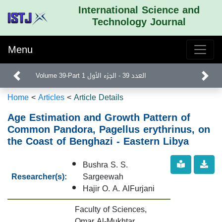
International Science and
Technology Journal
Menu
Volume 39-Part 1 العدد 39 - الجزء الأول
Home
<
Articles
<
Article Details
Age Estimation and Growth Pattern of
Common Pandora, Pagellus erythrinus, on
the Coast of Benghazi - Eastern Libya
Bushra S. S.
Researcher(s):
Sargeewah
Hajir O. A. AlFurjani
Faculty of Sciences,
Omar Al-Mukhtar