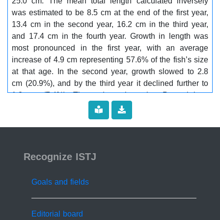
25.0 cm. The mean total length calculated inversely
طول الساحل الليبي، وتُعزز معرفتنا بديناميكيات أعداد
was estimated to be 8.5 cm at the end of the first year,
سمكة P. erythrinus......... الكلمات المفتاحية:
13.4 cm in the second year, 16.2 cm in the third year,
..........Pagellus erythrinus، تقدير العمر، القشور، نمط
and 17.4 cm in the fourth year. Growth in length was
النمو، نموذج فون بيرتالانفي، شرق ليبيا.
most pronounced in the first year, with an average
increase of 4.9 cm representing 57.6% of the fish’s size
at that age. In the second year, growth slowed to 2.8
cm (20.9%), and by the third year it declined further to
1.2 cm (7.4%). These data show that P. erythrinus
reaches a large fraction of its final size within the initial
year of existence, after which its growth rate slows
significantly. The statistical analysis, using a one-way
ANOVA, revealed highly significant differences in the
ISSN 2519-9854
mean total length among the different age groups
Recognize ISTJ
(p<0.001), confirming that age is a crucial factor
influencing the size of this species. The von Bertalanffy
Goals and fields
model was used to determine the growth parameters,
which included a theoretical age at zero length (t₀ =
-1.51 years), an asymptotic length (L∞ = 27.51 cm ),
Editorial board