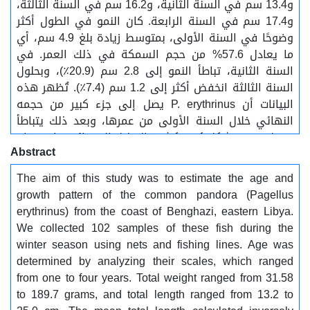
و13.4 سم في السنة الثانية، و16.2 سم في السنة الثالثة،
و17.4 سم في السنة الرابعة. كان النمو في الطول أكثر
وضوحًا في السنة الأولى، بمتوسط زيادة بلغ 4.9 سم، أي
ما يعادل 57.6% من حجم السمكة في ذلك العمر. في
السنة الثانية، تباطأ النمو إلى 2.8 سم (20.9٪)، وبحلول
السنة الثالثة انخفض أكثر إلى 1.2 سم (7.4٪). تُظهر هذه
البيانات أن P. erythrinus يصل إلى جزء كبير من حجمه
النهائي خلال السنة الأولى من عمرها، وبعد ذلك يتباطأ
معدل نموه بشكل كبير. كشف التحليل الإحصائي، باستخدام
Abstract
تحليل التباين أحادي الاتجاه، عن اختلافات كبيرة في متوسط
الطول الإجمالي بين الفئات العمرية المختلفة (p < 0.001)،
The aim of this study was to estimate the age and
مما يؤكد أن العمر عامل حاسم يؤثر على حجم هذا النوع. تم
growth pattern of the common pandora (Pagellus
استخدام نموذج فون بيرتالانفي لتحديد معلمات النمو،
erythrinus) from the coast of Benghazi, eastern Libya.
والتي تضمنت عمرًا نظريًا عند الطول الصفري (t₀ = -1.51
We collected 102 samples of these fish during the
سنة)، وطولًا مقاربًا (L∞ = 27.51 سم)، ومعامل نمو (K =
winter season using nets and fishing lines. Age was
0.34 سنة ⁻¹). تُوفر هذه النتائج أساسًا قيّمًا لفهم
determined by analyzing their scales, which ranged
ديناميكيات أعداد سمكة P. erythrinus في المنطقة، وتُبرز
from one to four years. Total weight ranged from 31.58
أهمية البيانات المحلية للإدارة المستدامة لمصايد الأسماك.
to 189.7 grams, and total length ranged from 13.2 to
تُعزز هذه النتائج الإدارة المستدامة لمصايد الأسماك على