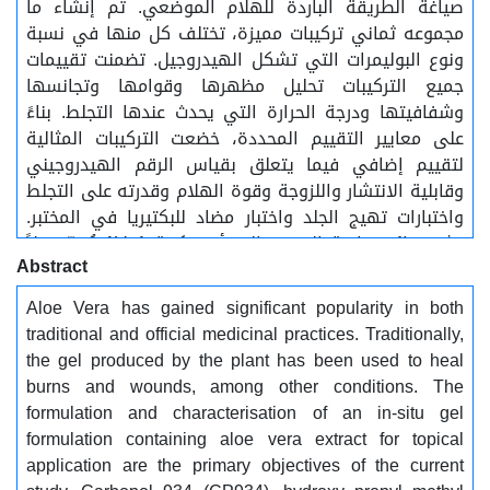
صياغة الطريقة الباردة للهلام الموضعي. تم إنشاء ما
مجموعه ثماني تركيبات مميزة، تختلف كل منها في نسبة
ونوع البوليمرات التي تشكل الهيدروجيل. تضمنت تقييمات
جميع التركيبات تحليل مظهرها وقوامها وتجانسها
وشفافيتها ودرجة الحرارة التي يحدث عندها التجلط. بناءً
على معايير التقييم المحددة، خضعت التركيبات المثالية
لتقييم إضافي فيما يتعلق بقياس الرقم الهيدروجيني
وقابلية الانتشار واللزوجة وقوة الهلام وقدرته على التجلط
واختبارات تهيج الجلد واختبار مضاد للبكتيريا في المختبر.
تشير نتائج دراسة التقييم إلى أن تركيبة AVg1 تُعدّ بديلاً
Abstract
عشبياً جيداً لعلاج الالتهابات البكتيرية الموضعية..........
الكلمات المفتاحية:......... الصبار، جل موضعي، التئام الجروح،
Aloe Vera has gained significant popularity in both
الخصائص الفيزيائية والكيميائية، اختبار مضاد للبكتيريا.
traditional and official medicinal practices. Traditionally,
the gel produced by the plant has been used to heal
burns and wounds, among other conditions. The
formulation and characterisation of an in-situ gel
formulation containing aloe vera extract for topical
application are the primary objectives of the current