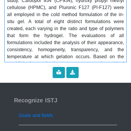
study. Carbopol 934 (CP934), hydroxy propyl methyl
cellulose (HPMC), and Pluronic F127 (Pl-F127) were
all employed in the cold method formulation of the in-
situ gel. A total of eight distinct formulations were
created, each varying in the ratio and type of polymers
that form the hydrogel. The evaluations of all
formulations included the analysis of their appearance,
consistency, homogeneity, transparency, and the
temperature at which gelation occurs. Based on the
established evaluation parameters, the ideal
formulations underwent additional assessment
concerning pH measurement, spreadability, viscosity,
gel strength, gelling capacity, skin irritation tests, and
in-vitro antibacterial assay. The evaluation study's
ISSN 2519-9854
findings suggest that the AVg1 formula is a good herbal
Recognize ISTJ
alternative for treating bacterial infections that occur
topically. ............. Keywords:............... Aloe Vera, In-Situ
Goals and fields
Gel, Wound healing, Physicochemical properties,
Antibacterial assay.