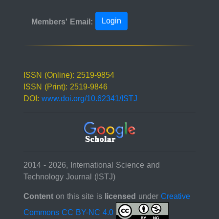
Login
Members' Email:
ISSN (Online): 2519-9854
ISSN (Print): 2519-9846
DOI:
www.doi.org/10.62341/ISTJ
2014 - 2026, International Science and
Technology Journal (ISTJ)
Content
on this site is
licensed
under
Creative
Commons CC BY-NC 4.0