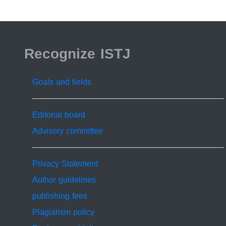
ISSN 2519-9854
Recognize ISTJ
Goals and fields
Editorial board
Advisory committee
Privacy Statement
Author guidelines
publishing fees
Plagiarism policy