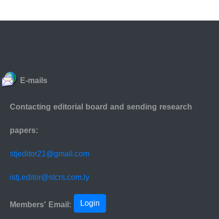
E-mails
Contacting editorial board and sending research
papers:
stjeditor21@gmail.com
istj.editor@stcrs.com.ly
Login
Members' Email: