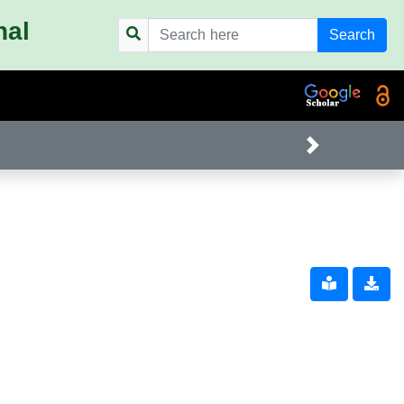
nal
Search