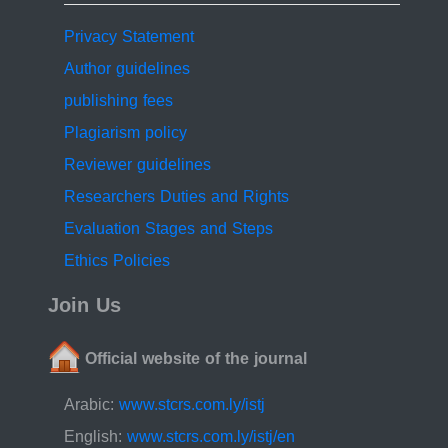
Recommendations: We recommend the study of impact
of quitting the smoking or tobacco products on
Privacy Statement
hematological parameters analyzed in the present
Author guidelines
study.
publishing fees
Plagiarism policy
Reviewer guidelines
Researchers Duties and Rights
Evaluation Stages and Steps
Ethics Policies
Join Us
Official website of the journal
Arabic:
www.stcrs.com.ly/istj
English:
www.stcrs.com.ly/istj/en