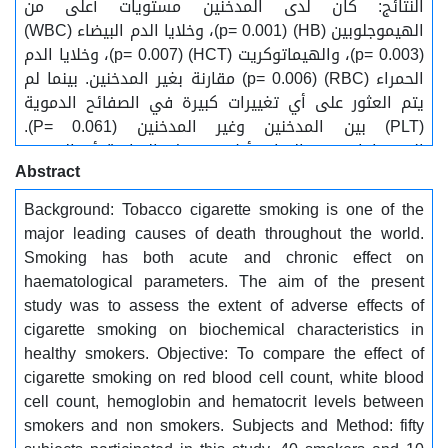
النتائج: كان لدى المدخنين مستويات أعلى من
الهيموجلوبين (HB) (p= 0.001)، وخلايا الدم البيضاء (WBC)
(p= 0.003)، والهيماتوكريت (HCT) (p= 0.007)، وخلايا الدم
الحمراء (RBC) (p= 0.006) مقارنة بغير المدخنين. بينما لم
يتم العثور على أي تغييرات كبيرة في الصفائح الدموية
(PLT) بين المدخنين وغير المدخنين (P= 0.061).
الاستنتاجات: في الختام، أظهرت هذه الدراسة أن التدخين
Abstract
المستمر للسجائر له آثار ضارة شديدة على معايير الدم
(على سبيل المثال، الهيموجلوبين، عدد خلايا الدم البيضاء،
Background: Tobacco cigarette smoking is one of the
متوسط تركيز الهيموجلوبين في الجسم، عدد خلايا الدم
major leading causes of death throughout the world.
الحمراء، نسبة الهيماتوكريت) وقد تترافق هذه التغيرات مع
Smoking has both acute and chronic effect on
زيادة خطر الإصابة بتصلب الشرايين، كثرة الحمر الحقيقية،
haematological parameters. The aim of the present
مرض الانسداد الرئوي المزمن و / أو أمراض القلب والأوعية
study was to assess the extent of adverse effects of
الدموية. التوصيات: نوصي بدراسة تأثير الإقلاع عن التدخين
cigarette smoking on biochemical characteristics in
أو منتجات التبغ على تحليل المعلمات الدموية في هذه
healthy smokers. Objective: To compare the effect of
الدراسة. Abstract
cigarette smoking on red blood cell count, white blood
cell count, hemoglobin and hematocrit levels between
smokers and non smokers. Subjects and Method: fifty