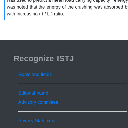
was used to predict a mean load carrying capacity , energ
was noted that the energy of the crushing was absorbed by
with increasing ( t / L ) ratio.
ISSN 2519-9854
Recognize ISTJ
Goals and fields
Editorial board
Advisory committee
Privacy Statement