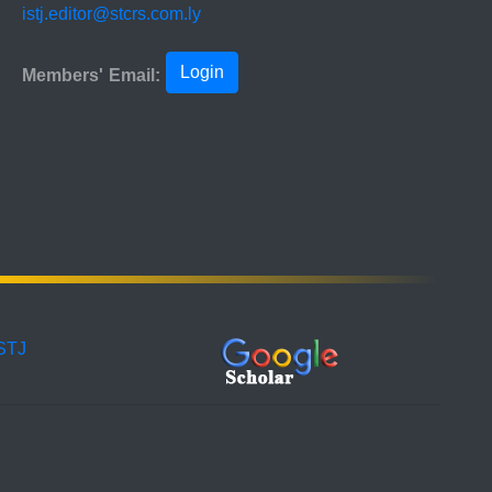
istj.editor@stcrs.com.ly
Login
Members' Email:
ISTJ