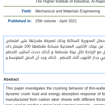
The Higher Institute of Industrial, Al-Naje
Field:
Mechanical and Materials Engineering
Published in:
25th volume - April 2021
الأحمال المحورية الساكنة وذلك لمعرفة مقدرتها على امتصاص
الطاقة الناتجة من عملية التحطيم و تحديد أساليب التحطم و الأحمال المسلطة . و لغرض إجراء التجارب العملية ثم إعداد العديد من عينات الأنابيب المعدنية مساحة مقطعها 100 مليمتر ذات
 مخططات الحمل مع الإزاحة لكل عينة متحطمة و كذلك حددت أساليب التحطم
ي جدار الأنبوب أثناء التحطم . كذلك وجد أن الحمل المتوسط و
Abstract
This paper investigates the crushing behavior of thin-wall
dynamic crush load and energy absorption response of foa
manufactured from carbon steel sheets with different thic