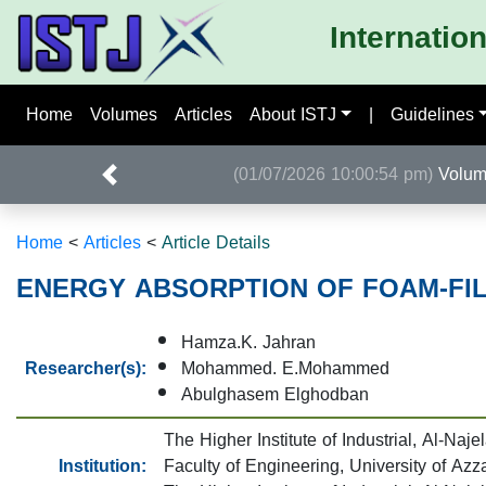
Internatio
Home
Volumes
Articles
About ISTJ
|
Guidelines
(01/07/2026 10:00:54 pm)
Home
<
Articles
<
Article Details
ENERGY ABSORPTION OF FOAM-FI
Hamza.K. Jahran
Researcher(s):
Mohammed. E.Mohammed
Abulghasem Elghodban
The Higher Institute of Industrial, Al-Naje
Institution:
Faculty of Engineering, University of Azz