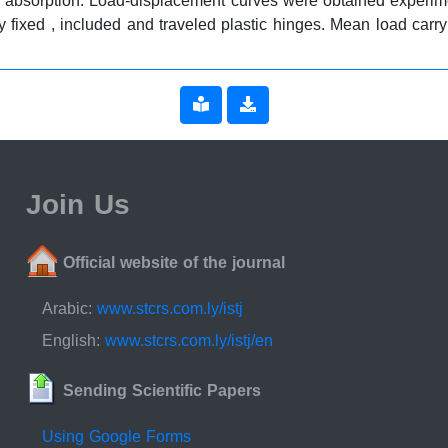
y absorption. Load-displacement curves were obtained experim
 fixed , included and traveled plastic hinges. Mean load carr
Join Us
Official website of the journal
Arabic:
www.stcrs.com.ly/istj
English:
www.stcrs.com.ly/istj/en
Sending Scientific Papers
Using Google Forms