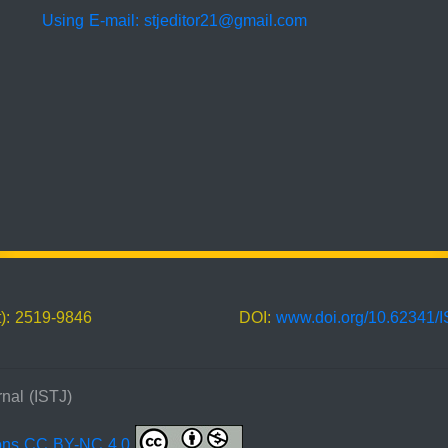
Using E-mail: stjeditor21@gmail.com
t): 2519-9846
DOI:
www.doi.org/10.62341/
nal (ISTJ)
ons CC BY-NC 4.0