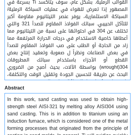
القوالب الرملية. بشكل عام، سوف يتأكسد Ti بسرعة في
المصهور إذا تعرض للهواء في عمليات السباكة الرملية/
السباكة الاستثمارية، يوفر عنصر التيتانيوم مقاومة أكبر
للتآكل الحبيبي. سبائك الفولاذ المقاوم للصدأ 321 والتي
تختلف عن 304 في احتوائها على نسبة من التيتانيوم مما
أعطاها خاصية الاستخدام في درجات الحرارة المرتفعة مما
زاد من الحاجة أو الطلب على صب الفولاذ المقاوم للصدأ
في بعض الصناعات ونظراً ل صعوبة وتعقيد إنتاج بعض
القطع أو الأجزاء باستخدام سبائك المطروقات
304(wrought) بواسطة الآلات، بحيث أصبح من الضروري
البحث عن طريقة لتحسين الجودة وتقليل الوقت والتكلفة،
باستخدام تكنولوجيا السباكة، على الرغم من عدم توفر
Abstract
معلومات حول هذه التكنولوجيا في المراجع المفتوحة.تتأثر
القدرة على سباكة الفولاذ المقاوم للصدأ بشكل أساسي
In this work, sand casting was used to obtain high-
بمجموعة متنوعة من العوامل، مثل وقت ودرجة الذوبان،
strength steel AISI-321 by melting alloy AISI304 using
وأنواع المواد المضافة، ووقت التصلب الكلي. بالإضافة إلى
sand casting. This is in addition to titanium using an
ذلك، هناك بعض عوامل الصب الأخرى التي لها تأثير مباشر
induction furnace, which is considered one of the metal
على جودة صب الفولاذ المقاوم للصدأ، مثل مواد القالب
forming processes that originated from the principle of
الرملي، ونوعها، وتحضير القالب الرملي، وخطوات المعالجة