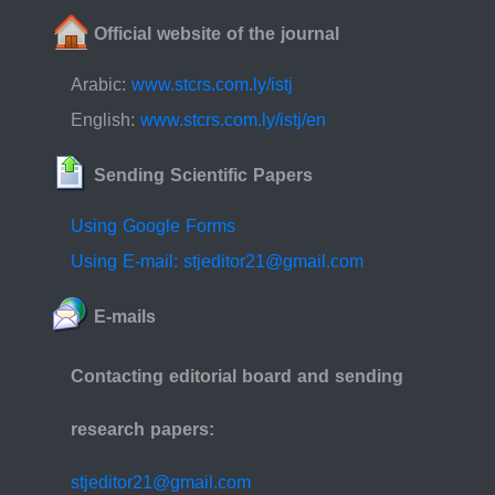
were at acceptable values compared to the Wrought
Official website of the journal
SS321 and cast SS (CF) alloys, an austenitic stainless
steel, where the lowest value was (200 and 198) MPa
Arabic:
www.stcrs.com.ly/istj
and the highest value was (559 and 315) MPa,
English:
www.stcrs.com.ly/istj/en
respectively. The hardness values were between (145
to 149). Key words: sandcasting, Austenitic SS321,
Sending Scientific Papers
SS304, FeTi.
Using Google Forms
Using E-mail: stjeditor21@gmail.com
E-mails
Contacting editorial board and sending
research papers:
stjeditor21@gmail.com