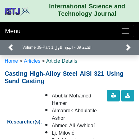
International Science and
Technology Journal
Menu
Volume 39-Part 1 العدد 39 - الجزء الأول
Home
<
Articles
<
Article Details
Casting High-Alloy Steel AISI 321 Using
Sand Casting
Abubkr Mohamed
Hemer
Almabrok Abdulatife
Ashor
Researcher(s):
Ahmed Ali Awhida1
Lj. Milović