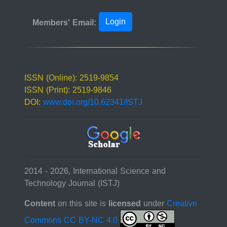
Login
Members' Email:
ISSN (Online): 2519-9854
ISSN (Print): 2519-9846
DOI:
www.doi.org/10.62341/ISTJ
2014 - 2026, International Science and
Technology Journal (ISTJ)
Content
on this site is
licensed
under
Creative
Commons CC BY-NC 4.0