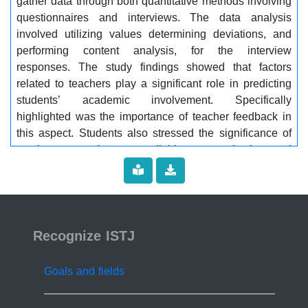
gather data through both quantitative methods involving
questionnaires and interviews. The data analysis
involved utilizing values determining deviations, and
performing content analysis, for the interview
responses. The study findings showed that factors
related to teachers play a significant role in predicting
students’ academic involvement. Specifically
highlighted was the importance of teacher feedback in
this aspect. Students also stressed the significance of
teacher supportiveness, reliable communication and
effective teaching practices. Furthermore, the study
noted that peer assistance and parental participation
were aspects contributing to engagement. The
recommendation for increasing engagement is for
ISSN 2519-9854
educators to concentrate on giving feedback, while
Recognize ISTJ
families should establish supportive settings for
learning............... Keywords:...... Academic Engagement,
Goals and fields
predicators of engagement, university level.