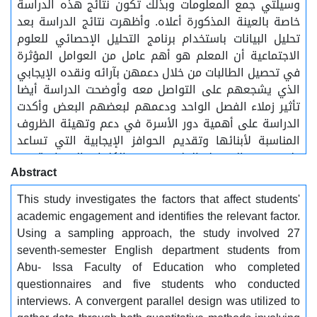
وسيلتي جمع المعلومات وبذلك تكون نتائج هذه الدراسة
خاصة بالعينة المذكورة أعلاه. وأظهرت نتائج الدراسة بعد
تحليل البيانات باستخدام برنامج التحليل الإحصائي للعلوم
الاجتماعية أن المعلم هو أهم عامل من العوامل المؤثرة
في تحصيل الطالبات من خلال دعمهن بآرائه ونقده الإيجابي
الذي يشجعهم على التواصل معه وأوضحت الدراسة أيضا
تأثير زملاء الفصل الواحد ودعمهم لبعضهم البعض وأكدت
الدراسة على أهمية دور الأسرة في دعم وتهيئة الظروف
المناسبة لأبنائها وتقديم الحوافز الإيجابية التي تساعد
على جودة التحصيل العلمي. ........ الكلمات المفتاحية:......
Abstract
المشاركة الأكاديمية، التنبؤ بالمشاركة، المستوى الجامعي.
This study investigates the factors that affect students'
academic engagement and identifies the relevant factor.
Using a sampling approach, the study involved 27
seventh-semester English department students from
Abu- Issa Faculty of Education who completed
questionnaires and five students who conducted
interviews. A convergent parallel design was utilized to