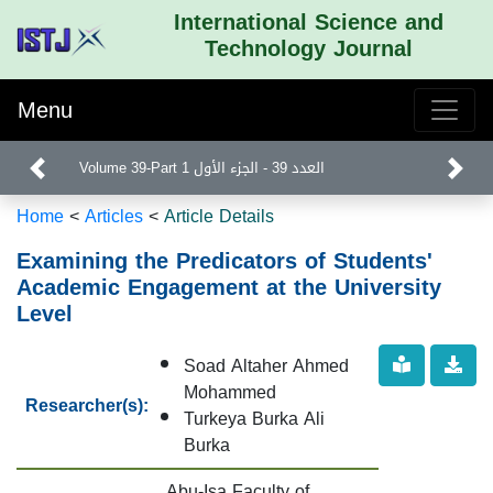
International Science and
Technology Journal
Menu
Volume 39-Part 1 العدد 39 - الجزء الأول
Home
<
Articles
<
Article Details
Examining the Predicators of Students'
Academic Engagement at the University
Level
Soad Altaher Ahmed
Mohammed
Researcher(s):
Turkeya Burka Ali
Burka
Abu-Isa Faculty of