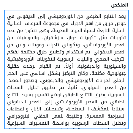
الملخص
يعد التتابع الطبقي من الأوردوفيشي إلى الديفوني في
حوض مرزق من اهم الاجزاء في مجموعة القرقاف الفتاتية
الرملية التابعة لحقبة الحياة القديمة، وهي تتكون من عدة
تكوينات مثل تكوينات حواز، ملزشقران، والمومنيات من
العصر الأوردوفيشي، وتكويني تادرات وعوينات ونين من
العصر الديفوني. تم استخدام وتطبيق طرق مختلفة لفهم
التركيب الصخري والبنيات الرسوبية للتكوينات الأوردوفيشية
والسيلورية والديفونية. أولاً، تم القيام برحلات حقلية
جيولوجية مكثفة، وكان التركيز بشكل اساسي على الحجر
الرملي لخزانات الأوردوفيشي والديفوني، وصخور المصدر
من العصر السيلوري. ثانياً، تم تطبيق تحليل السحنات
الرسوبية وطرق التتابع الطبقي لوضع تقسيم بسيط للتتابع
الطبقي من العصر الأوردوفيشي إلى العصر الديفوني
استناداً للمكشف ا السطحية، وتسجيلات الآبار، والقطاعات
السيزمية المفسرة. وكنتيجة للعمل الحقلي البتروجرافي
وتحليل السحنات الرسوبية بواسطة التفسيرات السيزمية
لعدة خطوط في منطقة الدراسة. تم تحديد حدود التسلسل