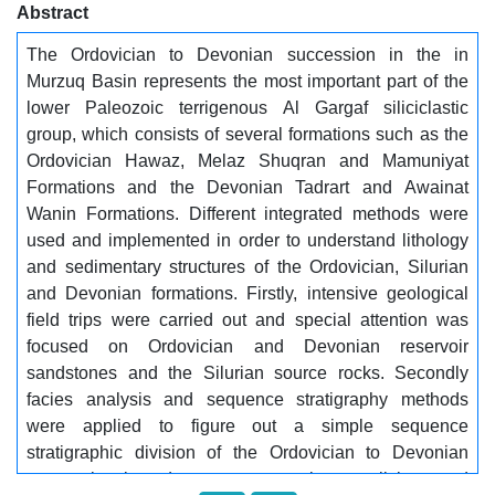
Abstract
لتتابعات الأوردوفيشي والديفوني على جميع المقاطع
السيزمية باستخدام خصائص انعكاسية معينة مثل التراكب
The Ordovician to Devonian succession in the in
واسطح عدم التوافق. تم التعرف على 13 سحنة سيزمية تم
Murzuq Basin represents the most important part of the
تقسيمها وتصنيفها لكل من التكوينات الطبقية التي تمت
lower Paleozoic terrigenous Al Gargaf siliciclastic
دراستها (4 سحنات في تكوين حواز، 5 سحنات في تكويني
group, which consists of several formations such as the
ملزشقران والمومونيات، و4 سحنات في تكوين تادرات
Ordovician Hawaz, Melaz Shuqran and Mamuniyat
وعوينات ونين). وقد صنفت السحنات السيزمية بناءً على
Formations and the Devonian Tadrart and Awainat
مخطط تصنيف السحنات السيزمية، حيث تختلف أنظمة
Wanin Formations. Different integrated methods were
الترسيب وأنواع السحنات السيزمية في كل تتابع طبقي.
used and implemented in order to understand lithology
وتم تحديد التتابعات للبيئات الرسوبية من سجلات الآبار
and sedimentary structures of the Ordovician, Silurian
والقطاعات السيزمية ثنائية الأبعاد المتوفرة، و بناء إطار
and Devonian formations. Firstly, intensive geological
للتاابع الطبقي لتكوينات العصر الاردوفيشي والديفوني.
field trips were carried out and special attention was
استنادًا إلى تحليل السحنات الرسوبية وتفسيرات التتابع
focused on Ordovician and Devonian reservoir
الطبقي، تم التعرف على نوعين مختلفين من التتابعات.
sandstones and the Silurian source rocks. Secondly
التتابعات الرئيسية: يُحتمل أن تكون تتابعات من الرتبة
facies analysis and sequence stratigraphy methods
الثانية من حيث المدة الزمنية ويمكن تتبعها بوضوح في
were applied to figure out a simple sequence
جميع القطاعات السيزمية. التتابعات الثانوية: قد تكون
stratigraphic division of the Ordovician to Devonian
تتابعات من الرتبة الثالثة وهذه لا يمكن تتبعها بوضوح في
succession based on outcrop sections, well logs and
جميع القطاعات السيزمية، لكنها معروفة من تسجيلات