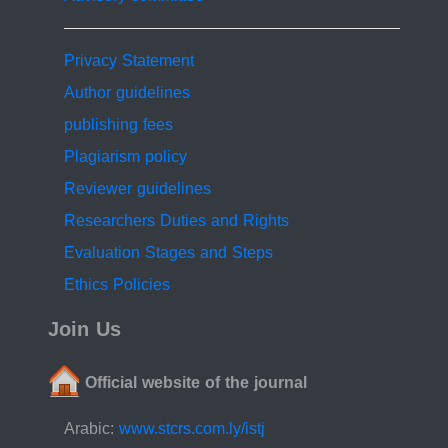
by 14% when the number of nodes went from 5 to 10.
This also happened with the transmission rate factor
when the video was streamed on a channel with the
Privacy Statement
same rate as the variable (64-4096 kbit/s)....................
Author guidelines
Keywords:.............. Ad hoc, Wireless, Throughput,
publishing fees
Delay.
Plagiarism policy
Reviewer guidelines
Researchers Duties and Rights
Evaluation Stages and Steps
Ethics Policies
Join Us
Official website of the journal
Arabic:
www.stcrs.com.ly/istj