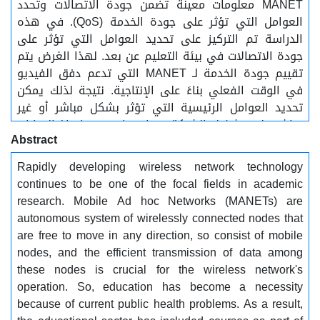
MANET معلومات معينة تضمن جودة الاتصالات وتحدد
العوامل التي تؤثر على جودة الخدمة (QoS). في هذه
الدراسة تم التركيز على تحديد العوامل التي تؤثر على
جودة الاتصالات في بيئة التعليم عن بعد. لهذا الغرض يتم
تقييم جودة الخدمة لـ MANET التي تدعم دفق الفيديو
في الوقت الفعلي بناءً على الإنتاجية. نتيجة لذلك يمكن
تحديد العوامل الرئيسية التي تؤثر بشكل مباشر أو غير
مباشر على تشغيل الشبكة، مما يساعد في اتخاذ القرارات
Abstract
المتعلقة بعدد العقد وسرعة حركة العقدة، علاوة على ذلك
تم إثبات تعدد الاستخدامات وقابلية التوسع في MANET،
Rapidly developing wireless network technology
حيث ارتفع معدل النقل بنسبة 14٪ عندما انتقل عدد العقد
continues to be one of the focal fields in academic
من 5 إلى 10. حدث هذا أيضًا مع عامل معدل الإرسال عندما
research. Mobile Ad hoc Networks (MANETs) are
تم دفق الفيديو في قناة ذات معدل بت متغير (64-4096
autonomous system of wirelessly connected nodes that
كيلو بت في الثانية)................... الكلمات المفتاحية:
are free to move in any direction, so consist of mobile
..............شبكات الاجهزة المحمولة، اللاسلكية، الانتاجية او
nodes, and the efficient transmission of data among
نقل البيانات، التأخير
these nodes is crucial for the wireless network's
operation. So, education has become a necessity
because of current public health problems. As a result,