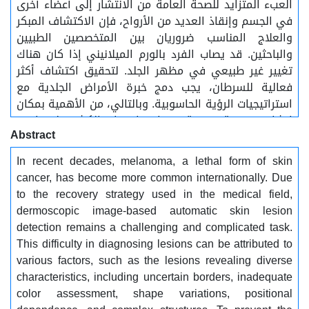
العبء المتزايد للصحة العامة من الانتشار إلى أعضاء أخرى
في الجسم وإنقاذ العديد من الأرواح، فإن الاكتشاف المبكر
والعلاج المناسب ضروريان بين المتخصصين الطبيين
والباحثين. قد يصاب الفرد بالورم الميلانيني إذا كان هناك
تغيير غير طبيعي في مظهر الجلد. لتحقيق اكتشاف أكثر
فعالية للسرطان، يجب دمج خبرة الأمراض الجلدية مع
استراتيجيات الرؤية الحاسوبية. وبالتالي، من الأهمية بمكان
إنشاء مجموعة متنوعة من استراتيجيات الكشف لمساعدة
Abstract
الخبراء الطبيين في تشخيص السرطان في مرحلة مبكرة.
تقدم هذه الورقة تحليلاً شاملاً ومنهجيًا لتقنيات التعلم
In recent decades, melanoma, a lethal form of skin
الآلي للكشف المبكر عن سرطان الجلد، وفحص الدراسات
cancer, has become more common internationally. Due
المنشورة. يقدم نظرة عامة على نهج التقييم بمساعدة
to the recovery strategy used in the medical field,
الذكاء الاصطناعي لتشخيص سرطان الجلد. لمعالجة
dermoscopic image-based automatic skin lesion
التحديات الحالية في اكتشاف سرطان الجلد، يقترح هذا
detection remains a challenging and complicated task.
البحث نموذجًا يدمج التقنيات المحسنة عبر المعالجة
This difficulty in diagnosing lesions can be attributed to
المسبقة واستخراج الميزات والتصنيف. يستخدم النموذج
various factors, such as the lesions revealing diverse
المقترح معادلة الهيستوجرام التكيفية لتعزيز وضوح
characteristics, including uncertain borders, inadequate
الصورة، جنبًا إلى جنب مع طرق استخراج الميزات مثل قاعدة
color assessment, shape variations, positional
ABCD وGLCM وHOG، جنبًا إلى جنب مع أجهزة الترميز