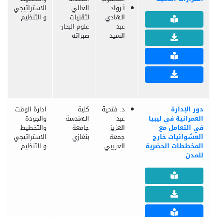
أ.رواد
العالي
الاستراتيجي
الهادي
لتقنيات
و التنظيم
عبد
علوم البحار-
السيد
صبراته
دور الإدارة
د. فتحية
كلية
ادارة الوقت
العمرانية في ليبيا
عبد
الهندسة-
والجودة
في التعامل مع
العزيز
جامعة
والتخطيط
العشوائيات خارج
جمعة
بنغازي
الاستراتيجي
المخططات الحضرية
العريبي
و التنظيم
للمدن