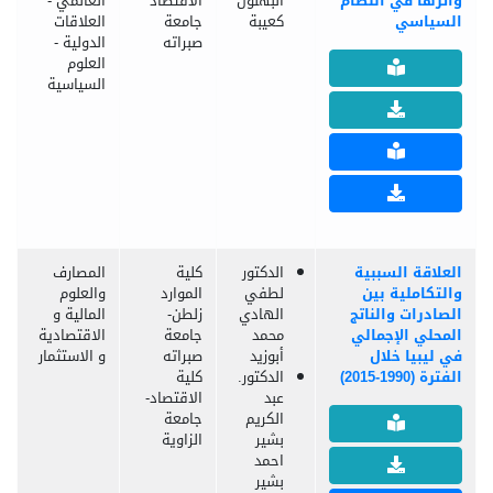
وأثرها في النظام
البهلول
الاقتصاد
العالمي -
السياسي
كعيبة
جامعة
العلاقات
صبراته
الدولية -
العلوم
السياسية
العلاقة السببية
الدكتور
كلية
المصارف
والتكاملية بين
لطفي
الموارد
والعلوم
الصادرات والناتج
الهادي
زلطن-
المالية و
المحلي الإجمالي
محمد
جامعة
الاقتصادية
في ليبيا خلال
أبوزيد
صبراته
و الاستثمار
الفترة (1990-2015)
الدكتور.
كلية
عبد
الاقتصاد-
الكريم
جامعة
بشير
الزاوية
احمد
بشير