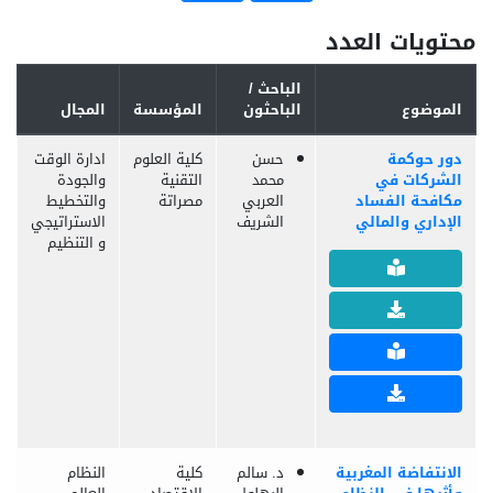
محتويات العدد
الباحث /
الموضوع
الباحثون
المؤسسة
المجال
دور حوكمة
حسن
كلية العلوم
ادارة الوقت
الشركات في
محمد
التقنية
والجودة
مكافحة الفساد
العربي
مصراتة
والتخطيط
الإداري والمالي
الشريف
الاستراتيجي
و التنظيم
الانتفاضة المغربية
د. سالم
كلية
النظام