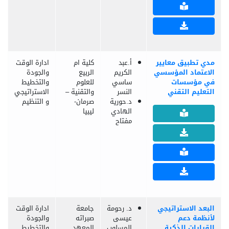
مدي تطبيق معايير
أ.عبد
كلية ام
ادارة الوقت
الاعتماد المؤسسي
الكريم
الربيع
والجودة
في مؤسسات
ساسي
للعلوم
والتخطيط
التعليم التقني
النسر
والتقنية –
الاستراتيجي
د.حورية
صرمان-
و التنظيم
الهادي
ليبيا
مفتاح
البعد الاستراتيجي
د. رحومة
جامعة
ادارة الوقت
لأنظمة دعم
عيسى
صبراته
والجودة
القرارات الذكية
المسلوب
المعهد
والتخطيط