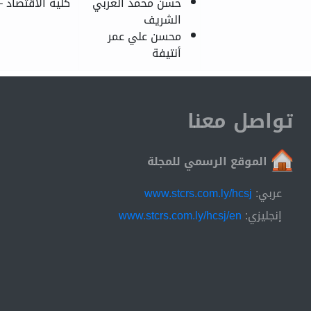
حسن محمد العربي
كلية الاقتصاد 
الشريف
محسن علي عمر
أنتيفة
تواصل معنا
الموقع الرسمي للمجلة
عربي:
www.stcrs.com.ly/hcsj
إنجليزي:
www.stcrs.com.ly/hcsj/en