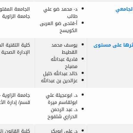
الجامعي
د- محمد ضو علي
الجامعة المفتو
طالب
جامعة الزاوية
أ-فتحى ضو العربى
الكويسح
أثرها على مستوى
يوسف محمد
كلية التقنية ا
القطيط
الإدارة الصحية
فادية عبدالله
مصباح
خالد عبدالله خليل
عزالدين بن عبدالله
د. ابوعجيلة علي
جامعة الزاوية -
ابولقاسم ميرة
قسم/ إدارة الأ
د. عبد الرحمن
الحراري شلفوح
د. علي ابوبكر
كلية القانون ز