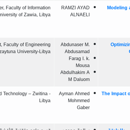
r, Faculty of Information
RAMZI AYAD
Modeling 
niversity of Zawia, Libya
ALNAELI
t, Faculty of Engineering
Abdunaser M.
Optimizi
zaytuna University-Libya
Abdusamad
Farag I. k.
Mousa
Abdulhakim A
M Daluom
d Technology – Zwitina -
Ayman Ahmed
The Impact o
Libya
Mohmmed
Gaber