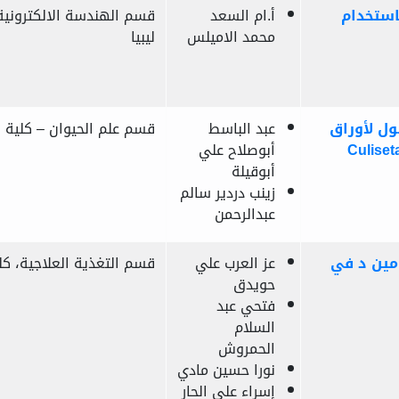
باستخدام
أ.ام السعد
قسم الهندسة الالكترونية –
محمد الاميلس
ليبيا
نول لأوراق
عبد الباسط
قسم علم الحيوان – كلية ا
 عنب الذيب على بعوضة(Maquart)(Diptra:Culicidae) Culiseta
أبوصلاح علي
أبوقيلة
زينب دردير سالم
عبدالرحمن
مين د في
عز العرب علي
قسم التغذية العلاجية، كلية
حويدق
فتحي عبد
السلام
الحمروش
نورا حسين مادي
إسراء علي الحار