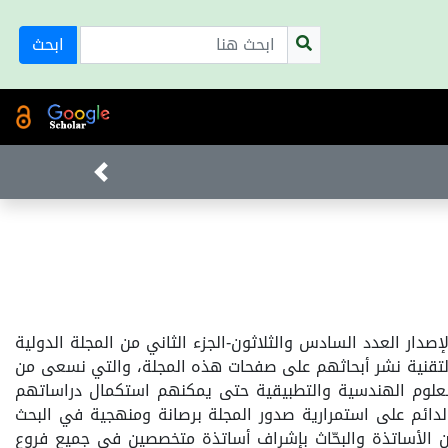
ابحث
لإصدار العدد السادس والثلاثون-الجزء الثاني من المجلة الدولية
والتقنية نشر أبحاثهم على صفحات هذه المجلة، والتي نسعى من
ب العلوم الهندسية والتطبيقية حتى يمكنهم استكمال دراساتهم
دائم على استمرارية صدور المجلة برصانة ومنهجية في البحث
من الأساتذة والبحّاث بإشراف أساتذة متخصصين في جميع فروع