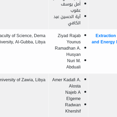
أمل يوسف
عقوب
آية الحسين عبد
الكافي
aculty of Science, Derna
Ziyad Rajab
Extraction
iversity, Al-Gubba, Libya
Younus
and Energy D
Ramadhan A.
Husyan
Nuri M.
Abduali
niversity of Zawia, Libya
Amer Kadafi A.
Alosta
Najeb A
Elgeme
Radwan
Khershif