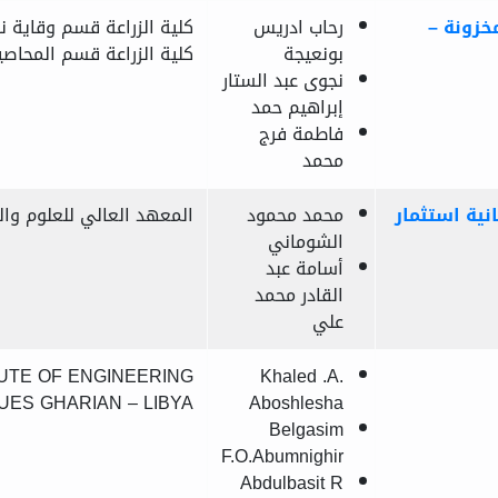
خزونة –
رحاب ادريس
كلية الزراعة قسم وقاية نبا
بونعيجة
كلية الزراعة قسم المحاصيل
نجوى عبد الستار
إبراهيم حمد
فاطمة فرج
محمد
نية استثمار
محمد محمود
المعهد العالي للعلوم والت
الشوماني
أسامة عبد
القادر محمد
علي
TUTE OF ENGINEERING
Khaled .A.
UES GHARIAN – LIBYA
Aboshlesha
Belgasim
F.O.Abumnighir
Abdulbasit R