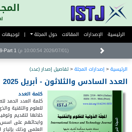
المجل
al
الرئيسية
الإصدارات
المقالات
حول المجلة
|
توجيهات ا
(2025/11/03 10:06:09 م)
معلومات الا
الرئيسية
<
إصدارات المجلة
<
تفاصيل إصدار (عدد)
العدد السادس والثلاثون - أبريل 2025
كلمة العدد
كلمة العدد الحمد لله 
للعلوم والتقنية والذ
خلالها لتقديم وتوفير
وابحاثهم على اسس عل
العلمي وذلك بإتباع 